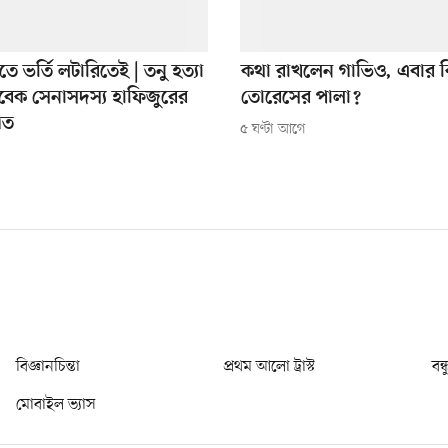
িতে ভর্তি লটারিতেই | তনু হত্যা
কথা রাখলেন গাভিও, এবার ক
বেক সেনাসদস্য হাফিজুরের
তোরেসের পালা?
িত
৫ ঘণ্টা আগে
বিজ্ঞানচিন্তা
প্রথম আলো ট্রাস্ট
বন্
মোবাইল ভ্যাস