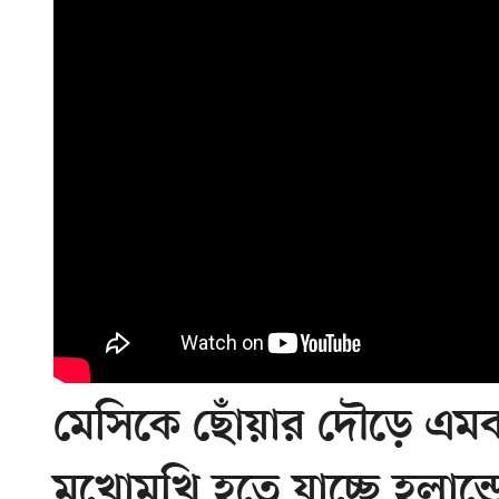
মেসিকে ছোঁয়ার দৌড়ে এমবাপ্
মুখোমুখি হতে যাচ্ছে হলান্