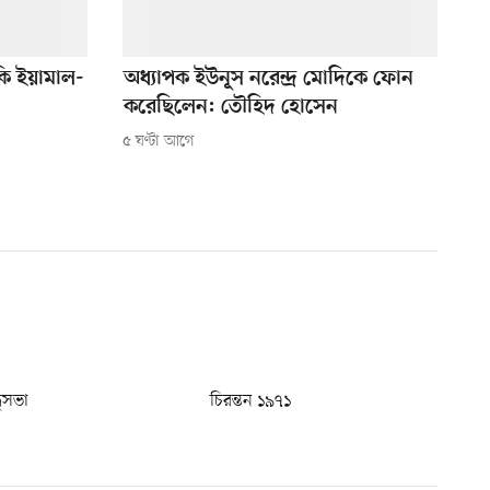
ি ইয়ামাল-
অধ্যাপক ইউনূস নরেন্দ্র মোদিকে ফোন
করেছিলেন: তৌহিদ হোসেন
৫ ঘণ্টা আগে
ধুসভা
চিরন্তন ১৯৭১