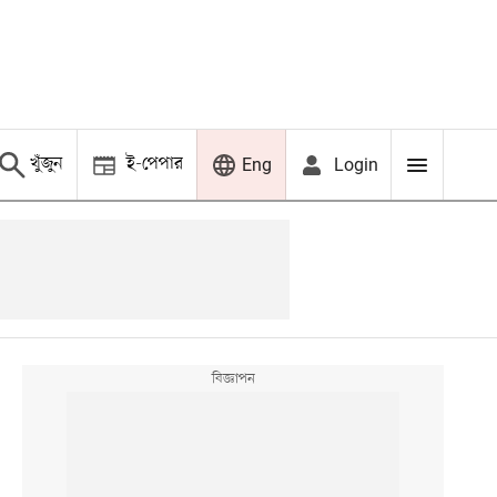
খুঁজুন
ই-পেপার
Login
Eng