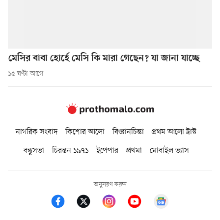
মেসির বাবা হোর্হে মেসি কি মারা গেছেন? যা জানা যাচ্ছে
১৫ ঘণ্টা আগে
নাগরিক সংবাদ
কিশোর আলো
বিজ্ঞানচিন্তা
প্রথম আলো ট্রাস্ট
বন্ধুসভা
চিরন্তন ১৯৭১
ইপেপার
প্রথমা
মোবাইল ভ্যাস
অনুসরণ করুন