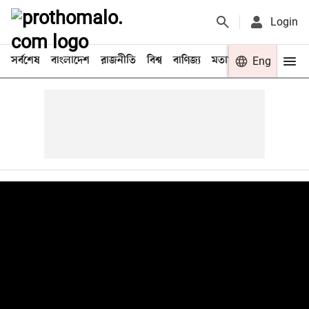
Login
সর্বশেষ
বাংলাদেশ
রাজনীতি
বিশ্ব
বাণিজ্য
মতামত
খেলা
Eng
বিনো