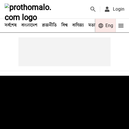
Login
সর্বশেষ
বাংলাদেশ
রাজনীতি
বিশ্ব
বাণিজ্য
মতামত
খেলা
Eng
বিনো