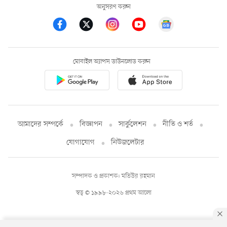
অনুসরণ করুন
মোবাইল অ্যাপস ডাউনলোড করুন
আমাদের সম্পর্কে
বিজ্ঞাপন
সার্কুলেশন
নীতি ও শর্ত
যোগাযোগ
নিউজলেটার
সম্পাদক ও প্রকাশক: মতিউর রহমান
স্বত্ব © ১৯৯৮-২০২৬ প্রথম আলো