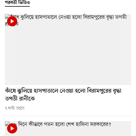
পরবর্তী ভিডিও
কাঁধে ঝুলিয়ে হাসপাতালে নেওয়া হলো বিরামপুরের বৃদ্ধা
তপতী রানীকে
৭ ঘণ্টা আগে