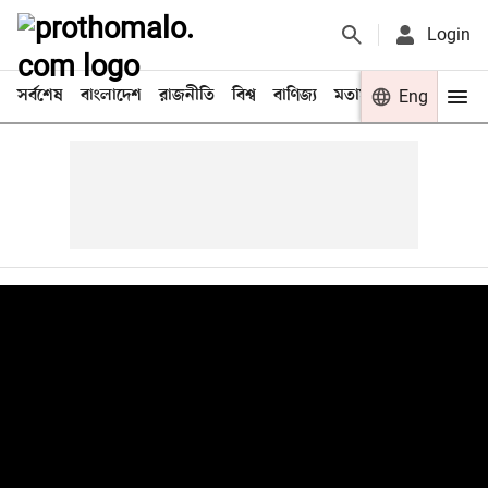
Login
সর্বশেষ
বাংলাদেশ
রাজনীতি
বিশ্ব
বাণিজ্য
মতামত
খেলা
Eng
বিনো