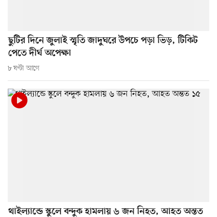
ছুটির দিনে জুলাই স্মৃতি জাদুঘরে উপচে পড়া ভিড়, টিকিট
পেতে দীর্ঘ অপেক্ষা
৮ ঘণ্টা আগে
থাইল্যান্ডে স্কুলে বন্দুক হামলায় ৬ জন নিহত, আহত অন্তত