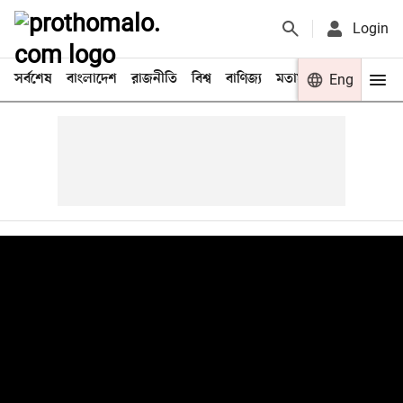
Login
সর্বশেষ
বাংলাদেশ
রাজনীতি
বিশ্ব
বাণিজ্য
মতামত
খেলা
Eng
বিনো