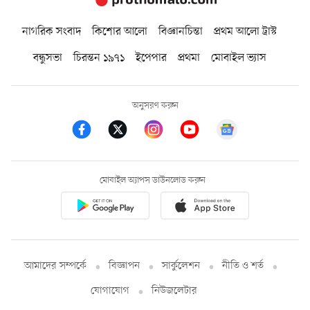
নাগরিক সংবাদ
কিশোর আলো
বিজ্ঞানচিন্তা
প্রথম আলো ট্রাস্ট
বন্ধুসভা
চিরন্তন ১৯৭১
ইপেপার
প্রথমা
মোবাইল ভ্যাস
অনুসরণ করুন
মোবাইল অ্যাপস ডাউনলোড করুন
আমাদের সম্পর্কে
বিজ্ঞাপন
সার্কুলেশন
নীতি ও শর্ত
যোগাযোগ
নিউজলেটার