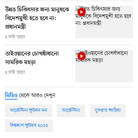
উন্নত চিকিৎসার জন্য মানুষকে
বিদেশমুখী হতে হবে না:
প্রধানমন্ত্রী
২ ঘণ্টা আগে
তাইওয়ানের চোখধাঁধানো
সামরিক মহড়া
৫ ঘণ্টা আগে
থেকে আরও দেখুন
ভিডিও
আর্জেন্টিনা ফুটবল দল
আর্জেন্টিনা
নুসরাত ফারিয়া
বিশ্বকাপ ফুটবল ২০২২