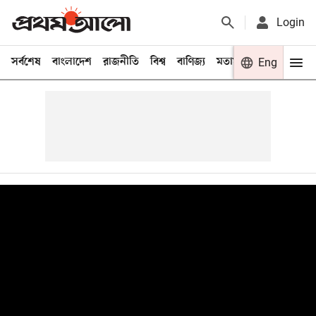
Login
সর্বশেষ
বাংলাদেশ
রাজনীতি
বিশ্ব
বাণিজ্য
মতামত
খেলা
Eng
বিনো