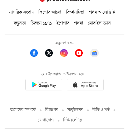
নাগরিক সংবাদ
কিশোর আলো
বিজ্ঞানচিন্তা
প্রথম আলো ট্রাস্ট
বন্ধুসভা
চিরন্তন ১৯৭১
ইপেপার
প্রথমা
মোবাইল ভ্যাস
অনুসরণ করুন
মোবাইল অ্যাপস ডাউনলোড করুন
আমাদের সম্পর্কে
বিজ্ঞাপন
সার্কুলেশন
নীতি ও শর্ত
যোগাযোগ
নিউজলেটার