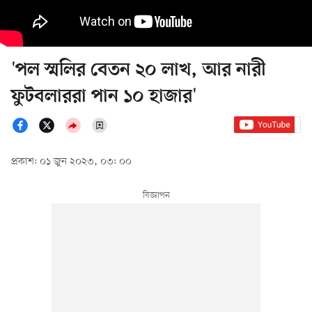
'পল স্মলির বেতন ২০ লাখ, আর নারী
ফুটবলাররা পান ১০ হাজার'
প্রকাশ: ০১ জুন ২০২৩, ০৩: ০০