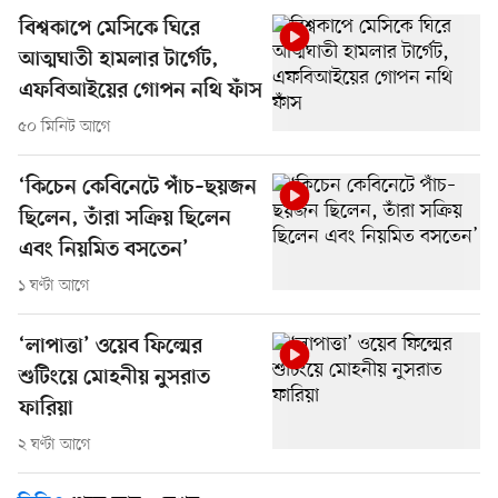
বিশ্বকাপে মেসিকে ঘিরে
আত্মঘাতী হামলার টার্গেট,
এফবিআইয়ের গোপন নথি ফাঁস
৫০ মিনিট আগে
‘কিচেন কেবিনেটে পাঁচ–ছয়জন
ছিলেন, তাঁরা সক্রিয় ছিলেন
এবং নিয়মিত বসতেন’
১ ঘণ্টা আগে
‘লাপাত্তা’ ওয়েব ফিল্মের
শুটিংয়ে মোহনীয় নুসরাত
ফারিয়া
২ ঘণ্টা আগে