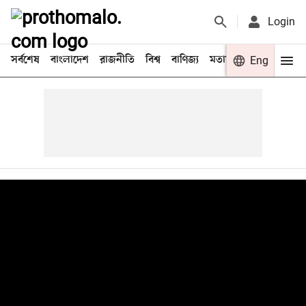
Login
সর্বশেষ
বাংলাদেশ
রাজনীতি
বিশ্ব
বাণিজ্য
মতামত
খেলা
Eng
বিনো