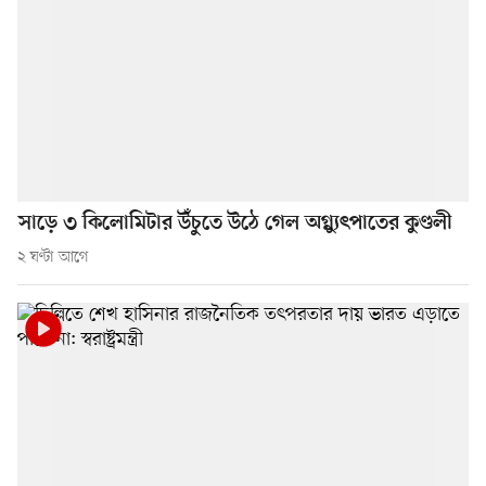
সাড়ে ৩ কিলোমিটার উঁচুতে উঠে গেল অগ্ন্যুৎপাতের কুণ্ডলী
২ ঘণ্টা আগে