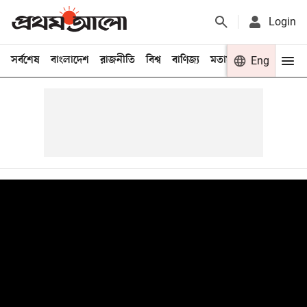
Login
সর্বশেষ
বাংলাদেশ
রাজনীতি
বিশ্ব
বাণিজ্য
মতামত
খেলা
Eng
বিনো