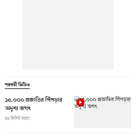
পরবর্তী ভিডিও
১৫,০০০ প্রজাতির পিঁপড়ার
অদৃশ্য জগৎ
১৮ মিনিট আগে