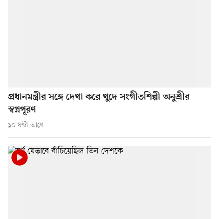
প্রধানমন্ত্রীর সঙ্গে দেখা করে খুদে সংগীতশিল্পী অনুশ্রীর
স্বপ্নপূরণ
১০ ঘণ্টা আগে