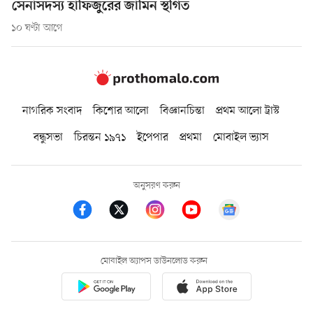
সেনাসদস্য হাফিজুরের জামিন স্থগিত
১০ ঘণ্টা আগে
নাগরিক সংবাদ
কিশোর আলো
বিজ্ঞানচিন্তা
প্রথম আলো ট্রাস্ট
বন্ধুসভা
চিরন্তন ১৯৭১
ইপেপার
প্রথমা
মোবাইল ভ্যাস
অনুসরণ করুন
মোবাইল অ্যাপস ডাউনলোড করুন