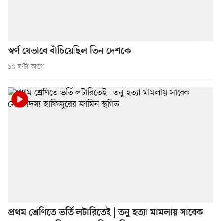
স্বর্ণ যেভাবে বাঁচিয়েছিল তিন দেশকে
১০ ঘণ্টা আগে
প্রথম শ্রেণিতে ভর্তি লটারিতেই | তনু হত্যা মামলায় সাবেক