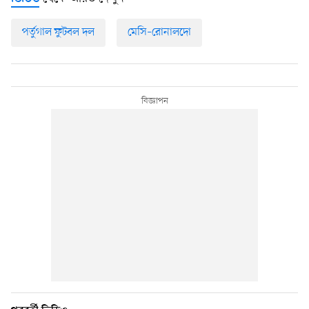
পর্তুগাল ফুটবল দল
মেসি–রোনালদো