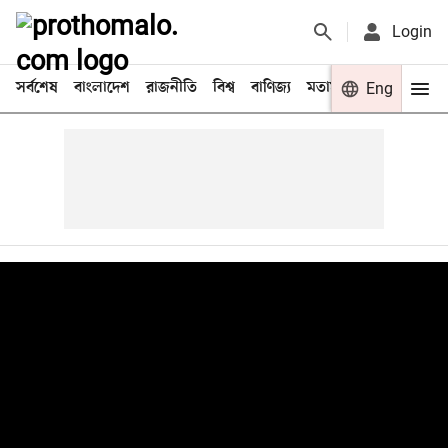
Login
সর্বশেষ
বাংলাদেশ
রাজনীতি
বিশ্ব
বাণিজ্য
মতামত
খেলা
Eng
বিনো