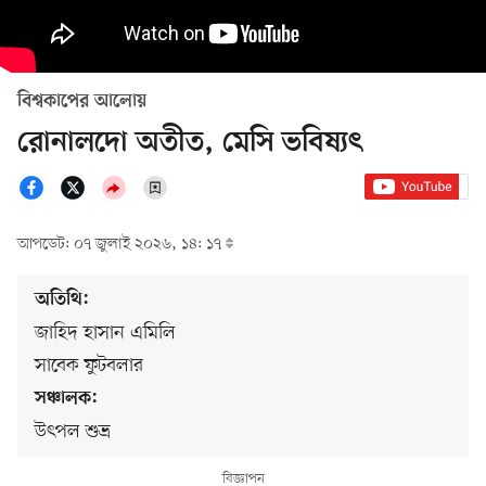
বিশ্বকাপের আলোয়
রোনালদো অতীত, মেসি ভবিষ্যৎ
আপডেট: ০৭ জুলাই ২০২৬, ১৪: ১৭
অতিথি:
জাহিদ হাসান এমিলি
সাবেক ফুটবলার
সঞ্চালক:
উৎপল শুভ্র