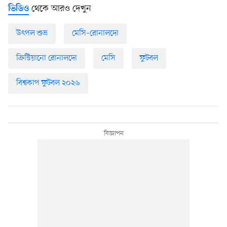
থেকে আরও দেখুন
ভিডিও
উৎপল শুভ্র
মেসি–রোনালদো
ক্রিস্টিয়ানো রোনালদো
মেসি
ফুটবল
বিশ্বকাপ ফুটবল ২০২৬