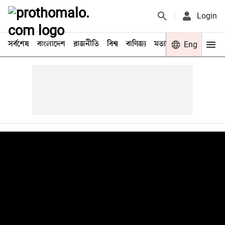
Login
সর্বশেষ
বাংলাদেশ
রাজনীতি
বিশ্ব
বাণিজ্য
মতামত
খেলা
Eng
বিনো