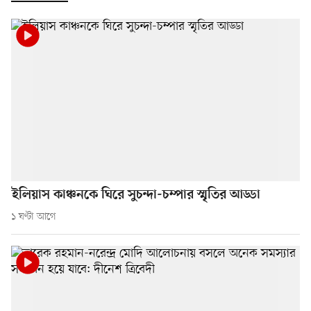
ইলিয়াস কাঞ্চনকে ঘিরে সুচন্দা-চম্পার স্মৃতির আড্ডা
১ ঘণ্টা আগে