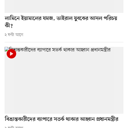
লামিনে ইয়ামালের যমজ, ভাইরাল যুবকের আসল পরিচয়
কী?
২ ঘণ্টা আগে
বিভ্রান্তকারীদের ব্যাপারে সতর্ক থাকার আহ্বান প্রধানমন্ত্রীর