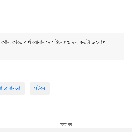
 কেন গোল পেতে ব্যর্থ রোনালদো? ইংল্যান্ড দল কতটা ভালো?
য়ানো রোনালদো
ফুটবল