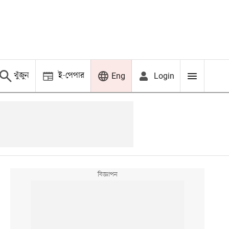
খুঁজুন
ই-পেপার
Login
Eng