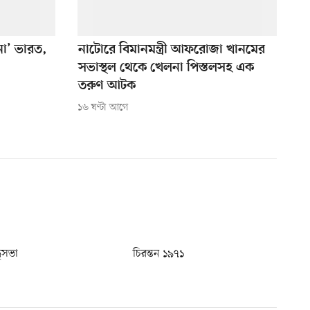
 না’ ভারত,
নাটোরে বিমানমন্ত্রী আফরোজা খানমের
সভাস্থল থেকে খেলনা পিস্তলসহ এক
তরুণ আটক
১৬ ঘণ্টা আগে
ধুসভা
চিরন্তন ১৯৭১