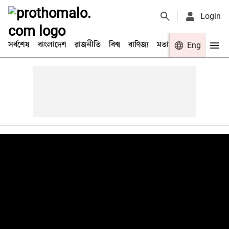
Login
সর্বশেষ
বাংলাদেশ
রাজনীতি
বিশ্ব
বাণিজ্য
মতামত
খেলা
Eng
বিনো