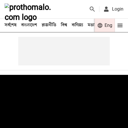
Login
সর্বশেষ
বাংলাদেশ
রাজনীতি
বিশ্ব
বাণিজ্য
মতামত
খেলা
Eng
বিনো