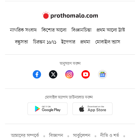
নাগরিক সংবাদ
কিশোর আলো
বিজ্ঞানচিন্তা
প্রথম আলো ট্রাস্ট
বন্ধুসভা
চিরন্তন ১৯৭১
ইপেপার
প্রথমা
মোবাইল ভ্যাস
অনুসরণ করুন
মোবাইল অ্যাপস ডাউনলোড করুন
আমাদের সম্পর্কে
বিজ্ঞাপন
সার্কুলেশন
নীতি ও শর্ত