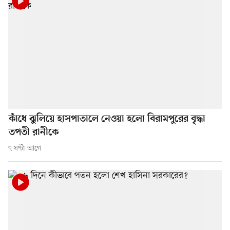
কাঁধে ঝুলিয়ে হাসপাতালে নেওয়া হলো বিরামপুরের বৃদ্ধা
তপতী রানীকে
৭ ঘণ্টা আগে