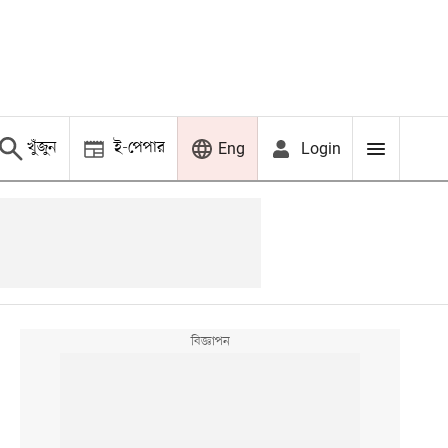
খুঁজুন
ই-পেপার
Login
Eng