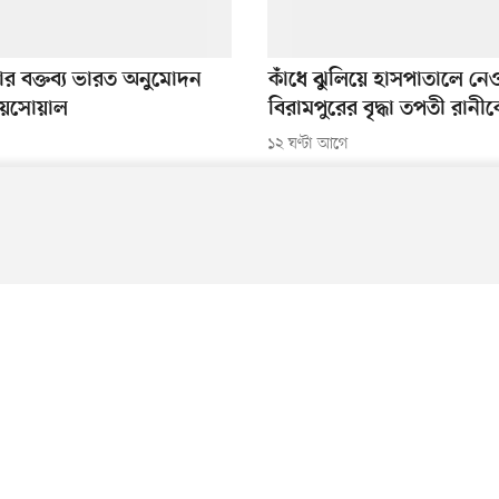
ার বক্তব্য ভারত অনুমোদন
কাঁধে ঝুলিয়ে হাসপাতালে নে
জয়সোয়াল
বিরামপুরের বৃদ্ধা তপতী রানী
১২ ঘণ্টা আগে
By using this site, you agree to our
Privacy Policy
.
OK
বিজ্ঞানচিন্তা
প্রথম আলো ট্রাস্ট
বন্
মোবাইল ভ্যাস