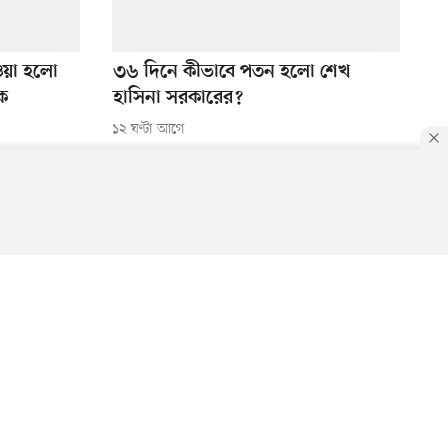
ওয়া হলো
৩৬ দিনে কীভাবে পতন হলো শেখ
কে
হাসিনা সরকারের?
১২ ঘণ্টা আগে
ধুসভা
চিরন্তন ১৯৭১
মোবাইল অ্যাপস ডাউনলোড করুন