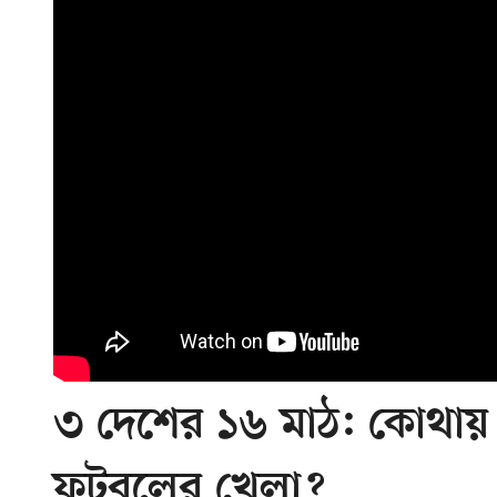
৩ দেশের ১৬ মাঠ: কোথায় 
ফুটবলের খেলা?