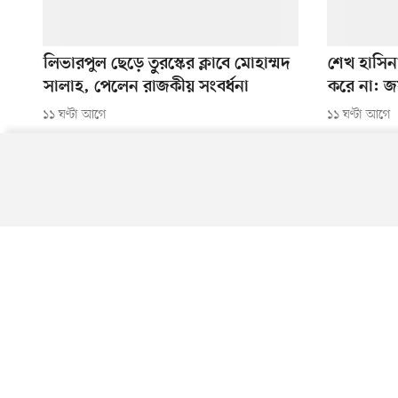
লিভারপুল ছেড়ে তুরস্কের ক্লাবে মোহাম্মদ
শেখ হাসিন
সালাহ, পেলেন রাজকীয় সংবর্ধনা
করে না: 
১১ ঘণ্টা আগে
১১ ঘণ্টা আগে
নাগরিক সংবাদ
কিশোর আলো
ইপেপার
প্রথমা
অনুসরণ করুন