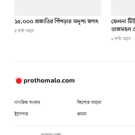
১৫,০০০ প্রজাতির পিঁপড়ার অদৃশ্য জগৎ
ফেলনা টি
তাজমহল ও ব
৫ ঘণ্টা আগে
৬ ঘণ্টা আগে
নাগরিক সংবাদ
কিশোর আলো
ইপেপার
প্রথমা
অনুসরণ করুন