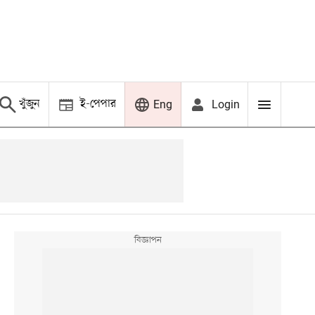
খুঁজুন
ই-পেপার
Login
Eng