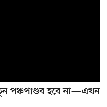
তুন পঞ্চপাণ্ডব হবে না—এখন