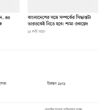
দে, ৪৫
বাংলাদেশের সঙ্গে সম্পর্কের সিদ্ধান্তটা
ু
ভারতকেই নিতে হবে: শামা ওবায়েদ
১৫ ঘণ্টা আগে
ধুসভা
চিরন্তন ১৯৭১
মোবাইল অ্যাপস ডাউনলোড করুন