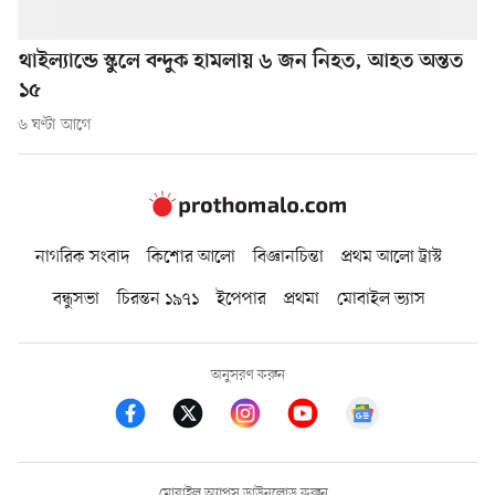
থাইল্যান্ডে স্কুলে বন্দুক হামলায় ৬ জন নিহত, আহত অন্তত
১৫
৬ ঘণ্টা আগে
নাগরিক সংবাদ
কিশোর আলো
বিজ্ঞানচিন্তা
প্রথম আলো ট্রাস্ট
বন্ধুসভা
চিরন্তন ১৯৭১
ইপেপার
প্রথমা
মোবাইল ভ্যাস
অনুসরণ করুন
মোবাইল অ্যাপস ডাউনলোড করুন