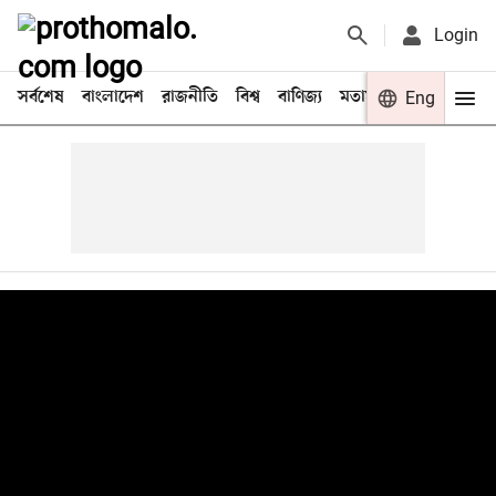
Login
সর্বশেষ
বাংলাদেশ
রাজনীতি
বিশ্ব
বাণিজ্য
মতামত
খেলা
Eng
বিনো