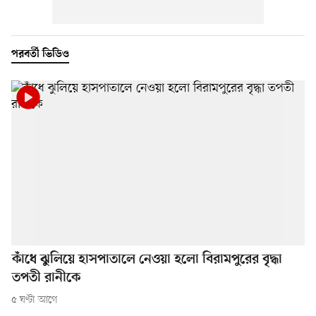
পরবর্তী ভিডিও
কাঁধে ঝুলিয়ে হাসপাতালে নেওয়া হলো বিরামপুরের বৃদ্ধা
তপতী রানীকে
৫ ঘণ্টা আগে