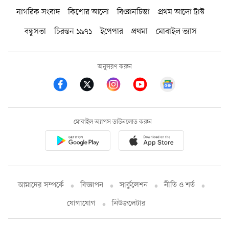
নাগরিক সংবাদ
কিশোর আলো
বিজ্ঞানচিন্তা
প্রথম আলো ট্রাস্ট
বন্ধুসভা
চিরন্তন ১৯৭১
ইপেপার
প্রথমা
মোবাইল ভ্যাস
অনুসরণ করুন
মোবাইল অ্যাপস ডাউনলোড করুন
আমাদের সম্পর্কে
বিজ্ঞাপন
সার্কুলেশন
নীতি ও শর্ত
যোগাযোগ
নিউজলেটার