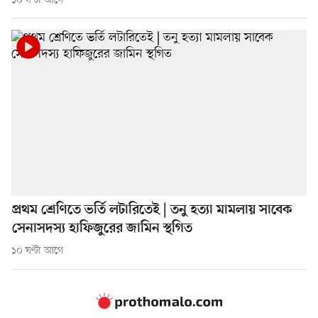
১০ ঘণ্টা আগে
প্রথম শ্রেণিতে ভর্তি লটারিতেই | তনু হত্যা মামলায় সাবেক
সেনাসদস্য হাফিজুরের জামিন স্থগিত
১০ ঘণ্টা আগে