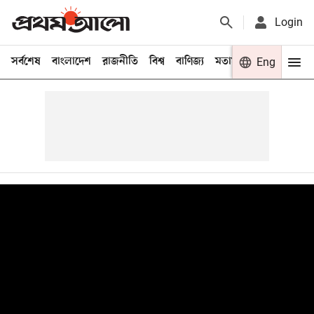
Login
সর্বশেষ
বাংলাদেশ
রাজনীতি
বিশ্ব
বাণিজ্য
মতামত
খেলা
Eng
বিনো