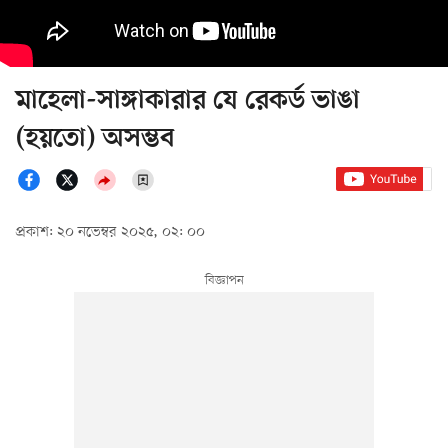
মাহেলা-সাঙ্গাকারার যে রেকর্ড ভাঙা
(হয়তো) অসম্ভব
প্রকাশ: ২০ নভেম্বর ২০২৫, ০২: ০০