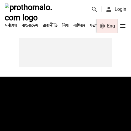
Login
সর্বশেষ
বাংলাদেশ
রাজনীতি
বিশ্ব
বাণিজ্য
মতামত
খেলা
Eng
বিনো