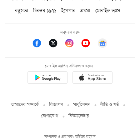
বন্ধুসভা
চিরন্তন ১৯৭১
ইপেপার
প্রথমা
মোবাইল ভ্যাস
অনুসরণ করুন
মোবাইল অ্যাপস ডাউনলোড করুন
আমাদের সম্পর্কে
বিজ্ঞাপন
সার্কুলেশন
নীতি ও শর্ত
যোগাযোগ
নিউজলেটার
সম্পাদক ও প্রকাশক: মতিউর রহমান