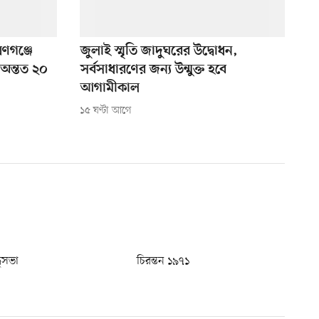
য়ণগঞ্জে
জুলাই স্মৃতি জাদুঘরের উদ্বোধন,
 অন্তত ২০
সর্বসাধারণের জন্য উন্মুক্ত হবে
আগামীকাল
১৫ ঘণ্টা আগে
ধুসভা
চিরন্তন ১৯৭১