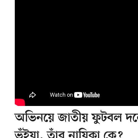
অভিনয়ে জাতীয় ফুটবল দ
ভূঁইয়া, তাঁর নায়িকা কে?