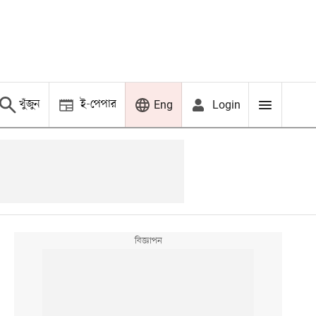
খুঁজুন
ই-পেপার
Login
Eng