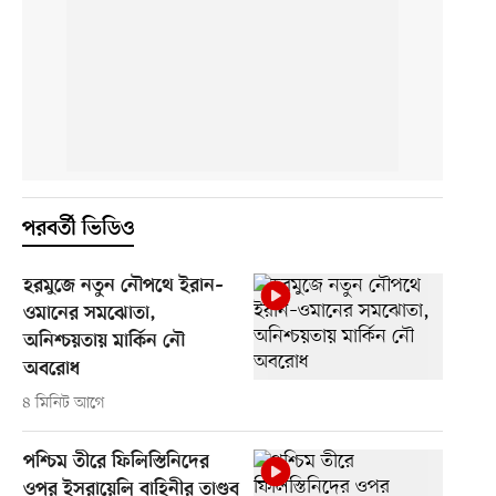
পরবর্তী ভিডিও
হরমুজে নতুন নৌপথে ইরান–
ওমানের সমঝোতা,
অনিশ্চয়তায় মার্কিন নৌ
অবরোধ
৪ মিনিট আগে
পশ্চিম তীরে ফিলিস্তিনিদের
ওপর ইসরায়েলি বাহিনীর তাণ্ডব