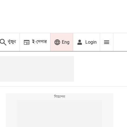
খুঁজুন
ই-পেপার
Login
Eng