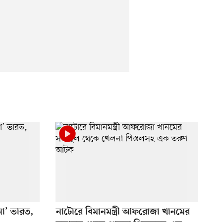
 না’ ভারত,
নাটোরে বিমানমন্ত্রী আফরোজা খানমের