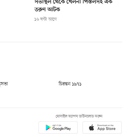
সভাস্থল থেকে খেলনা পিস্তলসহ এক
তরুণ আটক
১৬ ঘণ্টা আগে
ধুসভা
চিরন্তন ১৯৭১
মোবাইল অ্যাপস ডাউনলোড করুন