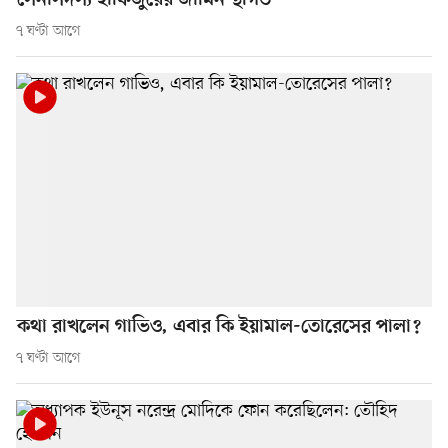
সেনাসদস্য হাফিজুরের জামিন স্থগিত
৭ ঘণ্টা আগে
কথা রাখলেন গাভিও, এবার কি ইয়ামাল-তোরেসের পালা?
৭ ঘণ্টা আগে