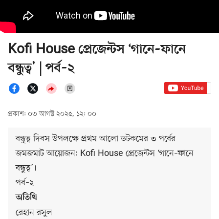
Kofi House প্রেজেন্টস ‘গানে–ফানে
বন্ধুত্ব’ | পর্ব–২
প্রকাশ: ০৩ আগস্ট ২০২৫, ১২: ০০
বন্ধুত্ব দিবস উপলক্ষে প্রথম আলো ডটকমের ৩ পর্বের
জমজমাট আয়োজন: Kofi House প্রেজেন্টস ‘গানে–ফানে
বন্ধুত্ব’।
পর্ব–২
অতিথি
রেহান রসুল