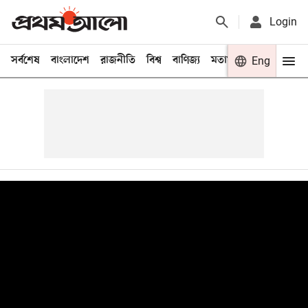
Login
সর্বশেষ
বাংলাদেশ
রাজনীতি
বিশ্ব
বাণিজ্য
মতামত
খেলা
Eng
বিনো