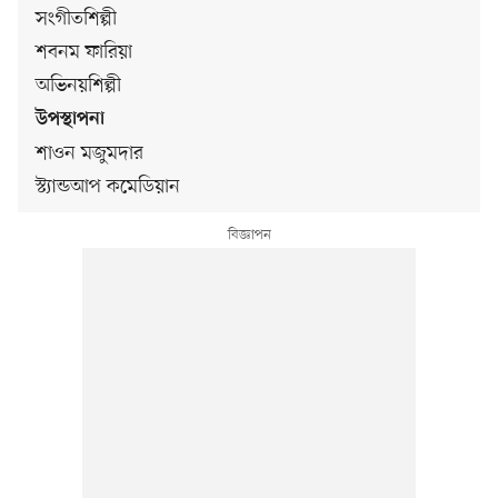
সংগীতশিল্পী
শবনম ফারিয়া
অভিনয়শিল্পী
উপস্থাপনা
শাওন মজুমদার
স্ট্যান্ডআপ কমেডিয়ান