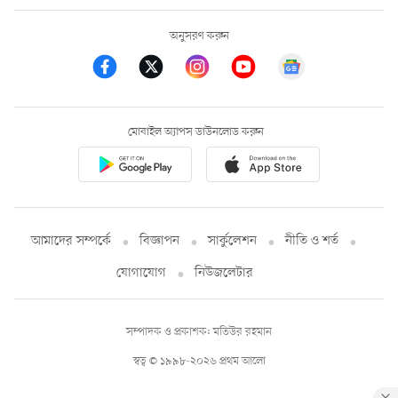
অনুসরণ করুন
মোবাইল অ্যাপস ডাউনলোড করুন
আমাদের সম্পর্কে
বিজ্ঞাপন
সার্কুলেশন
নীতি ও শর্ত
যোগাযোগ
নিউজলেটার
সম্পাদক ও প্রকাশক: মতিউর রহমান
স্বত্ব © ১৯৯৮-২০২৬ প্রথম আলো