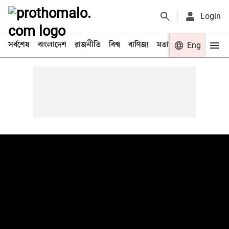
Login
সর্বশেষ
বাংলাদেশ
রাজনীতি
বিশ্ব
বাণিজ্য
মতামত
খেলা
Eng
বিনো