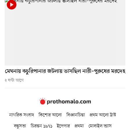
মেঘনায় কচুরিপানার জটলায় ভাসছিল নারী–পুরুষের মরদেহ
২ ঘণ্টা আগে
নাগরিক সংবাদ
কিশোর আলো
বিজ্ঞানচিন্তা
প্রথম আলো ট্রাস্ট
বন্ধুসভা
চিরন্তন ১৯৭১
ইপেপার
প্রথমা
মোবাইল ভ্যাস