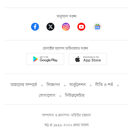
অনুসরণ করুন
মোবাইল অ্যাপস ডাউনলোড করুন
আমাদের সম্পর্কে
বিজ্ঞাপন
সার্কুলেশন
নীতি ও শর্ত
যোগাযোগ
নিউজলেটার
সম্পাদক ও প্রকাশক: মতিউর রহমান
স্বত্ব © ১৯৯৮-২০২৬ প্রথম আলো