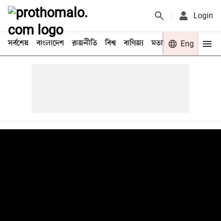
Login
সর্বশেষ
বাংলাদেশ
রাজনীতি
বিশ্ব
বাণিজ্য
মতামত
খেলা
Eng
বিনো