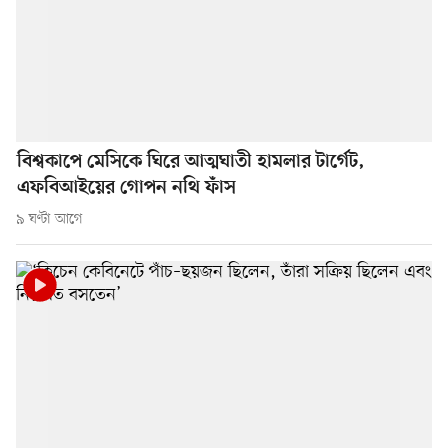
বিশ্বকাপে মেসিকে ঘিরে আত্মঘাতী হামলার টার্গেট,
এফবিআইয়ের গোপন নথি ফাঁস
৯ ঘণ্টা আগে