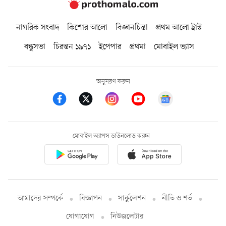
নাগরিক সংবাদ
কিশোর আলো
বিজ্ঞানচিন্তা
প্রথম আলো ট্রাস্ট
বন্ধুসভা
চিরন্তন ১৯৭১
ইপেপার
প্রথমা
মোবাইল ভ্যাস
অনুসরণ করুন
মোবাইল অ্যাপস ডাউনলোড করুন
আমাদের সম্পর্কে
বিজ্ঞাপন
সার্কুলেশন
নীতি ও শর্ত
যোগাযোগ
নিউজলেটার