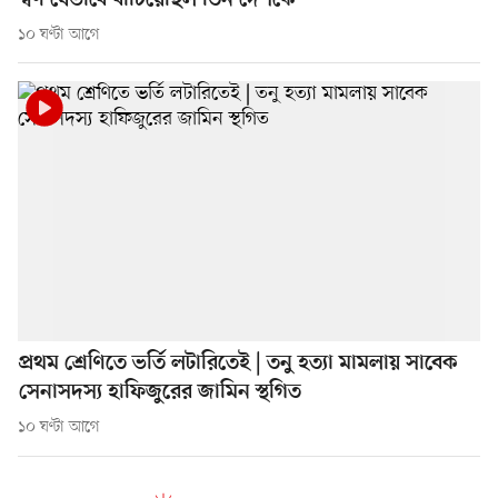
স্বর্ণ যেভাবে বাঁচিয়েছিল তিন দেশকে
১০ ঘণ্টা আগে
প্রথম শ্রেণিতে ভর্তি লটারিতেই | তনু হত্যা মামলায় সাবেক
সেনাসদস্য হাফিজুরের জামিন স্থগিত
১০ ঘণ্টা আগে