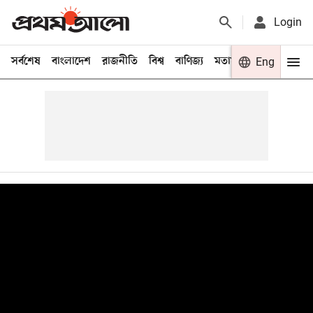
Login
সর্বশেষ
বাংলাদেশ
রাজনীতি
বিশ্ব
বাণিজ্য
মতামত
খেলা
Eng
বিনো