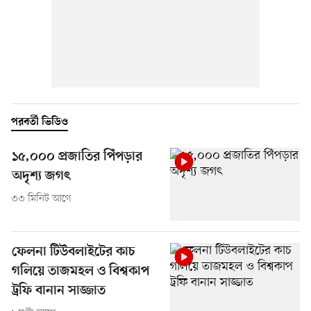
পরবর্তী ভিডিও
১৫,০০০ প্রজাতির পিঁপড়ার
অদৃশ্য জগৎ
৩৩ মিনিট আগে
ফেলনা টিউবলাইটের কাচ
গলিয়ে তাজমহল ও বিশ্বকাপ
ট্রফি বানান সাজ্জাত