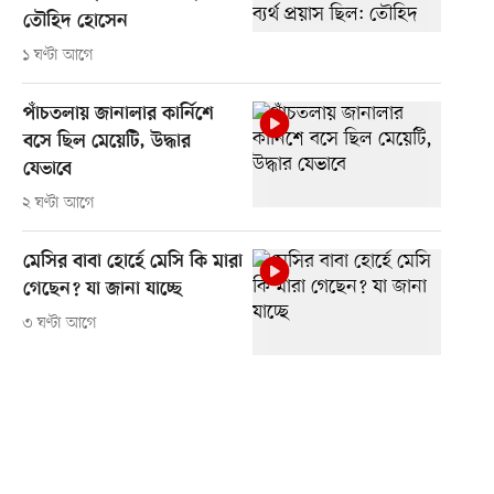
তৌহিদ হোসেন
১ ঘণ্টা আগে
পাঁচতলায় জানালার কার্নিশে
বসে ছিল মেয়েটি, উদ্ধার
যেভাবে
২ ঘণ্টা আগে
মেসির বাবা হোর্হে মেসি কি মারা
গেছেন? যা জানা যাচ্ছে
৩ ঘণ্টা আগে