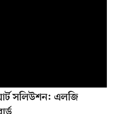
 স্মার্ট সলিউশন: এলজি
র্ড