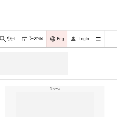
খুঁজুন
ই-পেপার
Login
Eng