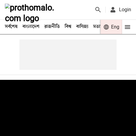
Login
সর্বশেষ
বাংলাদেশ
রাজনীতি
বিশ্ব
বাণিজ্য
মতামত
খেলা
Eng
বিনো