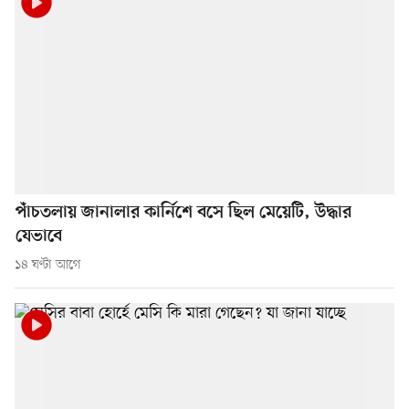
পাঁচতলায় জানালার কার্নিশে বসে ছিল মেয়েটি, উদ্ধার
যেভাবে
১৪ ঘণ্টা আগে