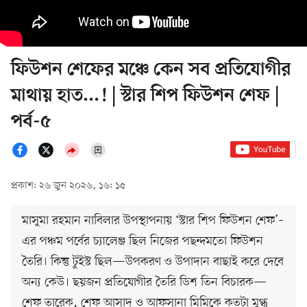
ফিউশন শেফের মঞ্চে কেন সব প্রতিযোগীর
মাথায় হাত...! | স্টার শিপ ফিউশন শেফ |
পর্ব-৫
প্রকাশ: ২৬ জুন ২০২৬, ১৬: ১৫
মাসুমা রহমান নাবিলার উপস্থাপনায় ‘স্টার শিপ ফিউশন শেফ’–
এর পঞ্চম পর্বের চ্যালেঞ্জ ছিল নিজের পছন্দমতো ফিউশন
তৈরি। কিন্তু টুইস্ট ছিল—উপকরণ ও উপাদান বাছাই করে দেবে
অন্য কেউ। ছয়জন প্রতিযোগীর তৈরি ডিশ তিন বিচারক—
শেফ তারেক, শেফ আসাদ ও আফসানা মিমিকে কতটা মুগ্ধ