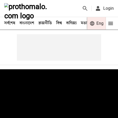
Login
সর্বশেষ
বাংলাদেশ
রাজনীতি
বিশ্ব
বাণিজ্য
মতামত
খেলা
Eng
বিনো