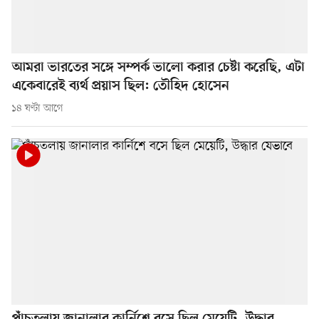
আমরা ভারতের সঙ্গে সম্পর্ক ভালো করার চেষ্টা করেছি, এটা
একেবারেই ব্যর্থ প্রয়াস ছিল: তৌহিদ হোসেন
১৪ ঘণ্টা আগে