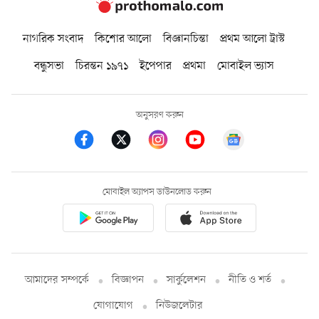
নাগরিক সংবাদ
কিশোর আলো
বিজ্ঞানচিন্তা
প্রথম আলো ট্রাস্ট
বন্ধুসভা
চিরন্তন ১৯৭১
ইপেপার
প্রথমা
মোবাইল ভ্যাস
অনুসরণ করুন
মোবাইল অ্যাপস ডাউনলোড করুন
আমাদের সম্পর্কে
বিজ্ঞাপন
সার্কুলেশন
নীতি ও শর্ত
যোগাযোগ
নিউজলেটার