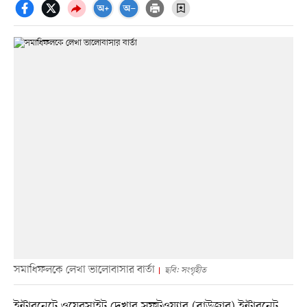
সমাধিফলকে লেখা ভালোবাসার বার্তা
ছবি: সংগৃহীত
ইন্টারনেটে ওয়েবসাইট দেখার সফটওয়্যার (ব্রাউজার) ইন্টারনেট