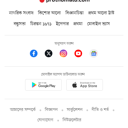
নাগরিক সংবাদ
কিশোর আলো
বিজ্ঞানচিন্তা
প্রথম আলো ট্রাস্ট
বন্ধুসভা
চিরন্তন ১৯৭১
ইপেপার
প্রথমা
মোবাইল ভ্যাস
অনুসরণ করুন
মোবাইল অ্যাপস ডাউনলোড করুন
আমাদের সম্পর্কে
বিজ্ঞাপন
সার্কুলেশন
নীতি ও শর্ত
যোগাযোগ
নিউজলেটার