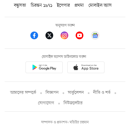
বন্ধুসভা
চিরন্তন ১৯৭১
ইপেপার
প্রথমা
মোবাইল ভ্যাস
অনুসরণ করুন
মোবাইল অ্যাপস ডাউনলোড করুন
আমাদের সম্পর্কে
বিজ্ঞাপন
সার্কুলেশন
নীতি ও শর্ত
যোগাযোগ
নিউজলেটার
সম্পাদক ও প্রকাশক: মতিউর রহমান