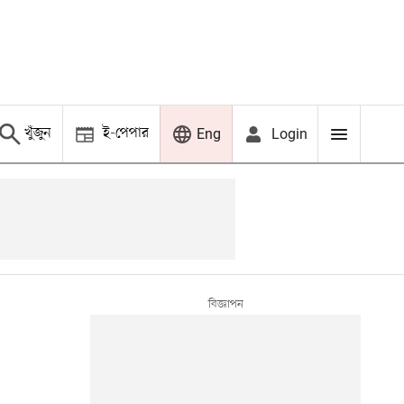
খুঁজুন
ই-পেপার
Login
Eng