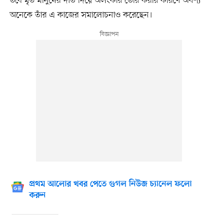
তবে মৃত মানুষের দাঁত দিয়ে অলংকার তৈরি করার কারণে অবশ্য
অনেকে তাঁর এ কাজের সমালোচনাও করেছেন।
প্রথম আলোর খবর পেতে গুগল নিউজ চ্যানেল ফলো
করুন