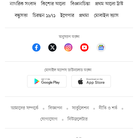
নাগরিক সংবাদ
কিশোর আলো
বিজ্ঞানচিন্তা
প্রথম আলো ট্রাস্ট
বন্ধুসভা
চিরন্তন ১৯৭১
ইপেপার
প্রথমা
মোবাইল ভ্যাস
অনুসরণ করুন
মোবাইল অ্যাপস ডাউনলোড করুন
আমাদের সম্পর্কে
বিজ্ঞাপন
সার্কুলেশন
নীতি ও শর্ত
যোগাযোগ
নিউজলেটার