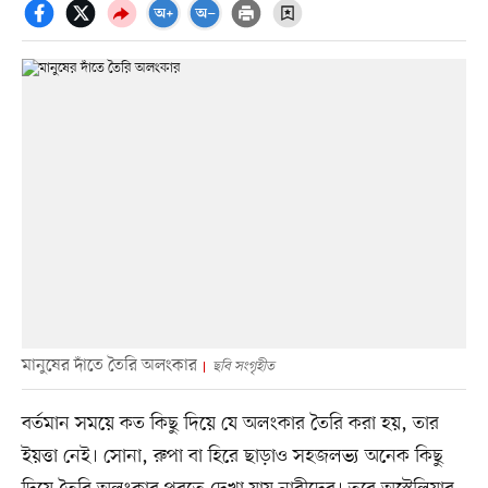
মানুষের দাঁতে তৈরি অলংকার
ছবি সংগৃহীত
বর্তমান সময়ে কত কিছু দিয়ে যে অলংকার তৈরি করা হয়, তার
ইয়ত্তা নেই। সোনা, রুপা বা হিরে ছাড়াও সহজলভ্য অনেক কিছু