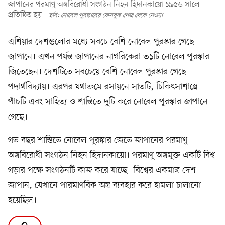
জাপানের পরমাণু অস্ত্রবিরোধী সংগঠন নিহন হিদানকায়ো ১৯৫৬ সালে
প্রতিষ্ঠিত হয়
ছবি: নোবেল পুরস্কারের ফেসবুক পেজ থেকে নেওয়া
এশিয়ার দেশগুলোর মধ্যে সবচে বেশি নোবেল পুরস্কার গেছে
জাপানে। এখন পর্যন্ত জাপানের নাগরিকেরা ৩১টি নোবেল পুরস্কার
জিতেছেন। দেশটিতে সবচেয়ে বেশি নোবেল পুরস্কার গেছে
পদার্থবিদ্যায়। এরপর যথাক্রমে রসায়নে সাতটি, চিকিৎসাশাস্ত্রে
পাঁচটি এবং সাহিত্য ও শান্তিতে দুটি করে নোবেল পুরস্কার জাপানে
গেছে।
গত বছর শান্তিতে নোবেল পুরস্কার জেতে জাপানের পরমাণু
অস্ত্রবিরোধী সংগঠন নিহন হিদানকায়ো। পরমাণু অস্ত্রমুক্ত একটি বিশ্ব
গড়ার পক্ষে সংগঠনটি কাজ করে যাচ্ছে। বিশ্বের একমাত্র দেশ
জাপান, যেখানে পারমাণবিক অস্ত্র ব্যবহার করে হামলা চালানো
হয়েছিল।