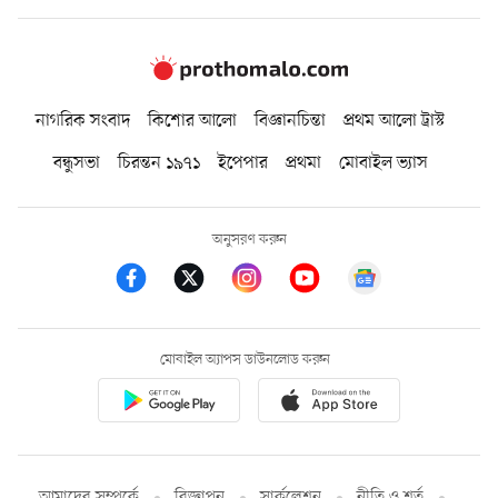
নাগরিক সংবাদ
কিশোর আলো
বিজ্ঞানচিন্তা
প্রথম আলো ট্রাস্ট
বন্ধুসভা
চিরন্তন ১৯৭১
ইপেপার
প্রথমা
মোবাইল ভ্যাস
অনুসরণ করুন
মোবাইল অ্যাপস ডাউনলোড করুন
আমাদের সম্পর্কে
বিজ্ঞাপন
সার্কুলেশন
নীতি ও শর্ত