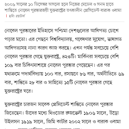
২০০৯ সালের ১০ ডিসেম্বর অসলো হলে নিজের মেডেল ও সনদ হাতে
শান্তিতে নোবেল পুরস্কারজয়ী যুক্তরাষ্ট্রের তৎকালীন প্রেসিডেন্ট বারাক ওবামা
ছবি: রয়টার্স
নোবেল পুরস্কারের ইতিহাসে পশ্চিমা দেশগুলোর আধিপত্য চোখে
পড়ার মতো। এর পেছনে বিশ্ববিদ্যালয়, গবেষণার সুযোগ, ভাষাগত
আধিপত্যসহ নানা কারণ কাজ করছে। এখন পর্যন্ত সবচেয়ে বেশি
নোবেল পুরস্কার গেছে যুক্তরাষ্ট্রে, ৪২৩টি। মার্কিনরা সবচেয়ে বেশি
১০৯ বার চিকিৎসাশাস্ত্রে নোবেল পুরস্কার পেয়েছেন। এর পর
যথাক্রমে পদার্থবিদ্যায় ১০০ বার, রসায়নে ৮৬ বার, অর্থনীতিতে ৬৯
বার, শান্তিতে ২৮ বার ও সাহিত্যে ১৫টি নোবেল পুরস্কার গেছে
যুক্তরাষ্ট্রের ঘরে।
যুক্তরাষ্ট্রের চারজন সাবেক প্রেসিডেন্ট শান্তিতে নোবেল পুরস্কার
জিতেছেন। তাঁদের মধ্যে থিওডোর রুজভেল্ট ১৯০৬ সালে, উড্রো
উইলসন ১৯১৯ সালে, জিমি কার্টার ২০০২ সালে ও বারাক ওবামা