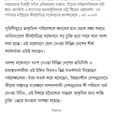
সম্মেলনের নির্বাহী সচিব এলিজাবেথ মারুমা, চীনের পরিবেশবিষয়ক মন্ত্রী
হুয়াং রুনকিউ ও কানাডার জলবায়ুবিষয়ক মন্ত্রী স্টিভেন গুইলবল্ট। গত
শনিবার মন্ট্রিয়লে জীববৈচিত্র্য সম্মেলনের কনফারেন্সে
ছবি: এএফপি
পৃথিবীজুড়ে প্রাকৃতিক পরিবেশকে ধ্বংসের হাত থেকে রক্ষা করতে
জাতিসংঘের জীববৈচিত্র্য সম্মেলনে বড় চুক্তি হতে পারে বলে আশা
করা হচ্ছে। এই সম্মেলনে যোগ দেওয়া বিভিন্ন দেশের শীর্ষ
কর্মকর্তারা এটাই বলছেন।
অবশ্য সম্মেলনে অংশ নেওয়া বিভিন্ন দেশের প্রতিনিধি ও
মধ্যস্থতাকারীরা এই ইঙ্গিত দিলেও ভিন্ন সতর্কবার্তা দিয়েছেন
পর্যবেক্ষকেরা। তাঁরা সতর্ক করে বলেছেন, উন্নয়নশীল দেশগুলোতে
জীবের বাস্তুতন্ত্র সংরক্ষণে সম্পদশালী দেশগুলোর কী পরিমাণ অর্থ
দেওয়া উচিত, এই বিষয়ে মতৈক্যের অভাবে ‘প্রকৃতির জন্য শান্তি
চুক্তি’ ভেস্তে যাওয়ার আশঙ্কা রয়েছে।