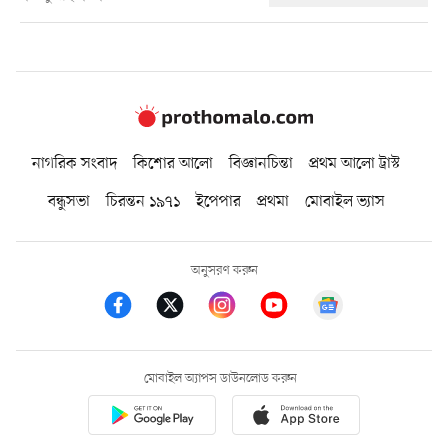
নাগরিক সংবাদ
কিশোর আলো
বিজ্ঞানচিন্তা
প্রথম আলো ট্রাস্ট
বন্ধুসভা
চিরন্তন ১৯৭১
ইপেপার
প্রথমা
মোবাইল ভ্যাস
অনুসরণ করুন
মোবাইল অ্যাপস ডাউনলোড করুন