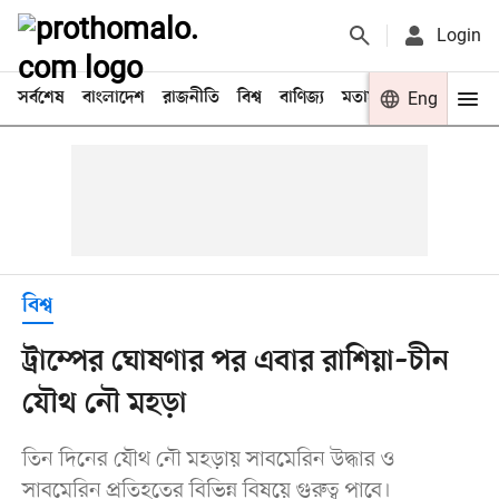
Login
সর্বশেষ
বাংলাদেশ
রাজনীতি
বিশ্ব
বাণিজ্য
মতামত
খেলা
Eng
বিনো
বিশ্ব
ট্রাম্পের ঘোষণার পর এবার রাশিয়া–চীন
যৌথ নৌ মহড়া
তিন দিনের যৌথ নৌ মহড়ায় সাবমেরিন উদ্ধার ও
সাবমেরিন প্রতিহতের বিভিন্ন বিষয়ে গুরুত্ব পাবে।