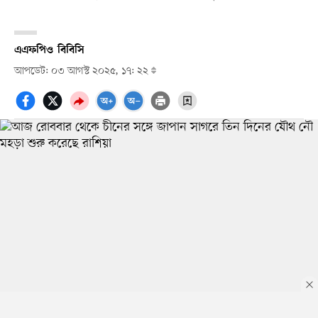
এএফপি
ও
বিবিসি
আপডেট: ০৩ আগস্ট ২০২৫, ১৭: ২২