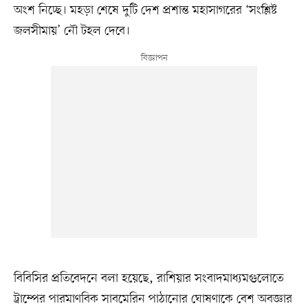
অংশ নিচ্ছে। মহড়া শেষে দুটি দেশ প্রশান্ত মহাসাগরের ‘সংশ্লিষ্ট
জলসীমায়’ নৌ টহল দেবে।
বিবিসির প্রতিবেদনে বলা হয়েছে, রাশিয়ার সংবাদমাধ্যমগুলোতে
ট্রাম্পের পারমাণবিক সাবমেরিন পাঠানোর ঘোষণাকে বেশ অবজ্ঞার