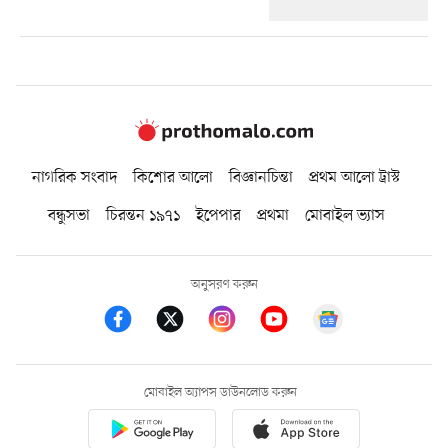
নাগরিক সংবাদ
কিশোর আলো
বিজ্ঞানচিন্তা
প্রথম আলো ট্রাস্ট
বন্ধুসভা
চিরন্তন ১৯৭১
ইপেপার
প্রথমা
মোবাইল ভ্যাস
অনুসরণ করুন
মোবাইল অ্যাপস ডাউনলোড করুন