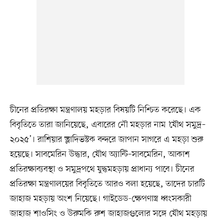
চীনের প্রতিরক্ষা মন্ত্রণালয় মহড়ার বিষয়টি নিশ্চিত করেছে। এক
বিবৃতিতে তারা জানিয়েছে, এবারের নৌ মহড়ার নাম ‘যৌথ সমুদ্র–
২০২৫’। রাশিয়ার ভ্লাদিভস্টক বন্দরে জাপান সাগরে এ মহড়া শুরু
হয়েছে। সাবমেরিন উদ্ধার, যৌথ অ্যান্টি–সাবমেরিন, আকাশ
প্রতিরক্ষাব্যবস্থা ও সমুদ্রপথে যুদ্ধমহড়ায় প্রাধান্য পাবে। চীনের
প্রতিরক্ষা মন্ত্রণালয়ের বিবৃতিতে আরও বলা হয়েছে, তাদের চারটি
জাহাজ মহড়ায় অংশ নিয়েছে। গাইডেড-ক্ষেপণাস্ত্র ধ্বংসকারী
জাহাজ শাওসিং ও উরুমকি রুশ জাহাজগুলোর সঙ্গে যৌথ মহড়ায়