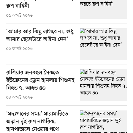
রুশ বাহিনী
০৫ আগস্ট ২০২৬
‘আমার আর কিছু লাগবে না, শুধু
আমার ছেলেটারে আইনা দেন’
০৫ আগস্ট ২০২৬
রাশিয়ার জনবহুল সৈকতে
ইউক্রেনের ড্রোন হামলায় শিশুসহ
নিহত ৭, আহত ৪০
০৪ আগস্ট ২০২৬
‘মদ্যপানের সময়’ মারামারিতে
জড়ান দুই রুশ নাগরিক,
হাসপাতালে নেওয়ার পথে