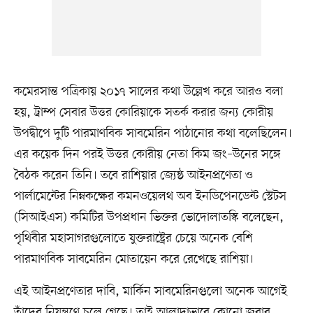
কমেরসান্ত পত্রিকায় ২০১৭ সালের কথা উল্লেখ করে আরও বলা
হয়, ট্রাম্প সেবার উত্তর কোরিয়াকে সতর্ক করার জন্য কোরীয়
উপদ্বীপে দুটি পারমাণবিক সাবমেরিন পাঠানোর কথা বলেছিলেন।
এর কয়েক দিন পরই উত্তর কোরীয় নেতা কিম জং–উনের সঙ্গে
বৈঠক করেন তিনি। তবে রাশিয়ার জ্যেষ্ঠ আইনপ্রণেতা ও
পার্লামেন্টের নিম্নকক্ষের কমনওয়েলথ অব ইনডিপেনডেন্ট স্টেটস
(সিআইএস) কমিটির উপপ্রধান ভিক্তর ভোদোলাতস্কি বলেছেন,
পৃথিবীর মহাসাগরগুলোতে যুক্তরাষ্ট্রের চেয়ে অনেক বেশি
পারমাণবিক সাবমেরিন মোতায়েন করে রেখেছে রাশিয়া।
এই আইনপ্রণেতার দাবি, মার্কিন সাবমেরিনগুলো অনেক আগেই
তাঁদের নিয়ন্ত্রণে চলে গেছে। তাই আলাদাভাবে কোনো জবাব