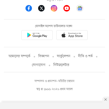
মোবাইল অ্যাপস ডাউনলোড করুন
আমাদের সম্পর্কে
বিজ্ঞাপন
সার্কুলেশন
নীতি ও শর্ত
যোগাযোগ
নিউজলেটার
সম্পাদক ও প্রকাশক: মতিউর রহমান
স্বত্ব © ১৯৯৮-২০২৬ প্রথম আলো