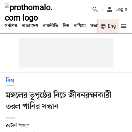
Login
সর্বশেষ
বাংলাদেশ
রাজনীতি
বিশ্ব
বাণিজ্য
মতামত
খেলা
Eng
বিনো
বিশ্ব
মঙ্গলের ভূপৃষ্ঠের নিচে জীবনরক্ষাকারী
তরল পানির সন্ধান
রয়টার্স
সিঙ্গাপুর