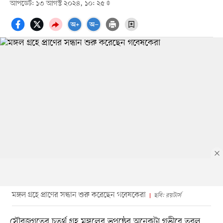
আপডেট: ১৩ আগস্ট ২০২৪, ১০: ২৫
মঙ্গল গ্রহে প্রাণের সন্ধান শুরু করেছেন গবেষকেরা
ছবি: রয়টার্স
সৌরজগতের চতুর্থ গ্রহ মঙ্গলের ভূপৃষ্ঠের অনেকটা গভীরে তরল