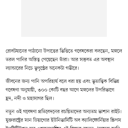
রোবটযানের পাঠানো উপাত্তের ভিত্তিতে গবেষকেরা বলছেন, মঙ্গলে
তরল পানির অস্তিত্ব পেয়েছেন তাঁরা। আর সম্ভবত এর অবস্থান
ল্যান্ডারের নিচে ভূপৃষ্ঠের অনেকটা গভীরে।
জীবনের জন্য পানি অপরিহার্য বলে ধরা হয় এবং ভূতাত্ত্বিক বিভিন্ন
গবেষণা অনুযায়ী, ৩০০ কোটি বছর আগে মঙ্গলের উপরিভাগে
হ্রদ, নদী ও মহাসাগর ছিল।
নতুন ওই গবেষণা প্রতিবেদনের রচয়িতাদের অন্যতম ভাশান রাইট।
যুক্তরাষ্ট্রের সান ডিয়াগোর ইউনিভার্সিটি অব ক্যালিফোর্নিয়ার স্ক্রিপস