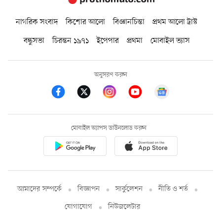
নাগরিক সংবাদ
কিশোর আলো
বিজ্ঞানচিন্তা
প্রথম আলো ট্রাস্ট
বন্ধুসভা
চিরন্তন ১৯৭১
ইপেপার
প্রথমা
মোবাইল ভ্যাস
অনুসরণ করুন
মোবাইল অ্যাপস ডাউনলোড করুন
আমাদের সম্পর্কে
বিজ্ঞাপন
সার্কুলেশন
নীতি ও শর্ত
যোগাযোগ
নিউজলেটার