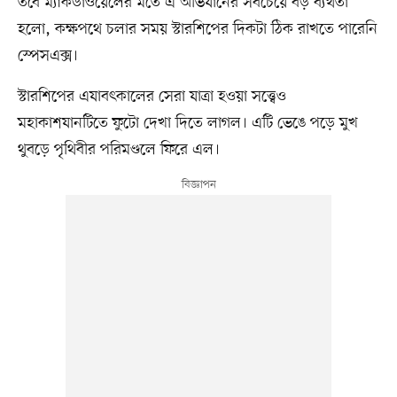
তবে ম্যাকডাওয়েলের মতে এ অভিযানের সবচেয়ে বড় ব্যর্থতা
হলো, কক্ষপথে চলার সময় স্টারশিপের দিকটা ঠিক রাখতে পারেনি
স্পেসএক্স।
স্টারশিপের এযাবৎকালের সেরা যাত্রা হওয়া সত্ত্বেও
মহাকাশযানটিতে ফুটো দেখা দিতে লাগল। এটি ভেঙে পড়ে মুখ
থুবড়ে পৃথিবীর পরিমণ্ডলে ফিরে এল।