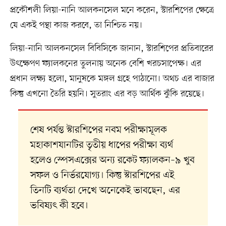
প্রকৌশলী লিয়া-নানি আলকনসেল মনে করেন, স্টারশিপের ক্ষেত্রে
যে একই পন্থা কাজ করবে, তা নিশ্চিত নয়।
লিয়া-নানি আলকনসেল বিবিসিকে জানান, স্টারশিপের প্রতিবারের
উৎক্ষেপণ ফ্যালকনের তুলনায় অনেক বেশি খরচসাপেক্ষ। এর
প্রধান লক্ষ্য হলো, মানুষকে মঙ্গল গ্রহে পাঠানো। অথচ এর বাজার
কিন্তু এখনো তৈরি হয়নি। সুতরাং এর বড় আর্থিক ঝুঁকি রয়েছে।
শেষ পর্যন্ত স্টারশিপের নবম পরীক্ষামূলক
মহাকাশযানটির তৃতীয় ধাপের পরীক্ষা ব্যর্থ
হলেও স্পেসএক্সের অন্য রকেট ফ্যালকন–৯ খুব
সফল ও নির্ভরযোগ্য। কিন্তু স্টারশিপের এই
তিনটি ব্যর্থতা দেখে অনেকেই ভাবছেন, এর
ভবিষ্যৎ কী হবে।