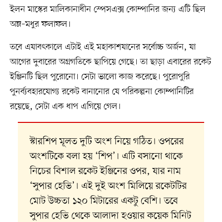
ইলন মাস্কের মালিকানাধীন স্পেসএক্স কোম্পানির জন্য এটি ছিল
অম্ল–মধুর ফলাফল।
তবে এযাবৎকালে এটাই এই মহাকাশযানের সর্বোচ্চ অর্জন, যা
আগের দুবারের অগ্রগতিকে ছাপিয়ে গেছে। তা ছাড়া এবারের রকেট
ইঞ্জিনটি ছিল পুরোনো। সেটা ভালো কাজ করেছে। পুরোপুরি
পুনর্ব্যবহারযোগ্য রকেট বানানোর যে পরিকল্পনা কোম্পানিটির
রয়েছে, সেটা এক ধাপ এগিয়ে গেল।
স্টারশিপ মূলত দুটি অংশ নিয়ে গঠিত। ওপরের
অংশটিকে বলা হয় ‘শিপ’। এটি বসানো থাকে
নিচের বিশাল রকেট ইঞ্জিনের ওপর, যার নাম
‘সুপার হেভি’। এই দুই অংশ মিলিয়ে রকেটটির
মোট উচ্চতা ১২০ মিটারের একটু বেশি। তবে
সুপার হেভি থেকে আলাদা হওয়ার কয়েক মিনিট