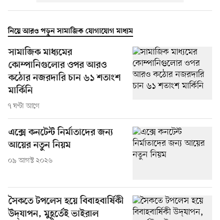
নিয়ে আরও পড়ুন সামাজিক যোগাযোগ মাধ্যম
সামাজিক মাধ্যমের
কোম্পানিগুলোর ওপর আরও
কঠোর নজরদারি চান ৬১ শতাংশ
মার্কিনি
৭ ঘণ্টা আগে
এক্সে কনটেন্ট নির্মাতাদের জন্য
আয়ের নতুন নিয়ম
০৯ আগস্ট ২০২৬
সৈকতে টপলেস হয়ে বিবাহবার্ষিকী
উদ্‌যাপন, মুহূর্তেই ভাইরাল