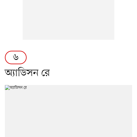
৬
অ্যাডিসন রে