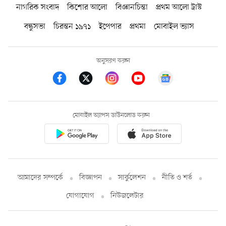
নাগরিক সংবাদ
কিশোর আলো
বিজ্ঞানচিন্তা
প্রথম আলো ট্রাস্ট
বন্ধুসভা
চিরন্তন ১৯৭১
ইপেপার
প্রথমা
মোবাইল ভ্যাস
অনুসরণ করুন
মোবাইল অ্যাপস ডাউনলোড করুন
আমাদের সম্পর্কে
বিজ্ঞাপন
সার্কুলেশন
নীতি ও শর্ত
যোগাযোগ
নিউজলেটার