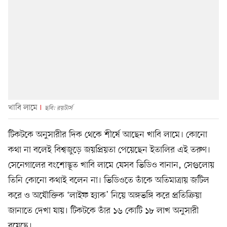
খাবি লামে
ছবি: রয়টার্স
টিকটকে অনুসারীর দিক থেকে শীর্ষে আছেন খাবি লামে। কোনো
কথা না বলেই বিশ্বজুড়ে জয়প্রিয়তা পেয়েছেন ইতালির এই তরুণ।
সেনেগালের বংশোদ্ভূত খাবি লামে যেসব ভিডিও বানান, সেগুলোয়
তিনি কোনো কথাই বলেন না। ভিডিওতে তাঁকে অতিমাত্রায় জটিল
করে ও অযৌক্তিক ‘লাইফ হ্যাক’ নিয়ে অঙ্গভঙ্গি করে প্রতিক্রিয়া
জানাতে দেখা যায়। টিকটকে তাঁর ১৬ কোটি ১৮ লাখ অনুসারী
রয়েছে।