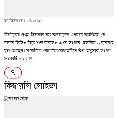
অ্যাডিসন রে
ছবি: রয়টার্স
টিকটকের প্রথম দিককার বড় তারকাদের একজন অ্যাডিসন রে।
নাচের ভিডিও দিয়ে শুরু করলেও এখন সংগীত, চলচ্চিত্র ও ব্যবসায়
যুক্ত আছেন। সামাজিক যোগাযোগমাধ্যমটিতে তাঁর অনুসারী সংখ্যা
৮ কোটি ৯০ লাখ।
৭
কিম্বারলি লোইজা