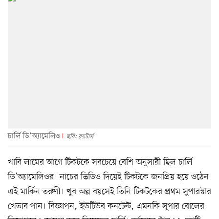
চার্লি ডি’অ্যামেলিও
ছবি: রয়টার্স
খাবি লামের আগে টিকটকে সবচেয়ে বেশি অনুসারী ছিল চার্লি
ডি’অ্যামেলিওর। নাচের ভিডিও দিয়েই টিকটকে জনপ্রিয় হয়ে ওঠেন
এই মার্কিন তরুণী। খুব অল্প বয়সেই তিনি টিকটকের প্রথম সুপারস্টার
খেতাব পান। বিজ্ঞাপন, ইউটিউব কনটেন্ট, এমনকি সুপার বোলের