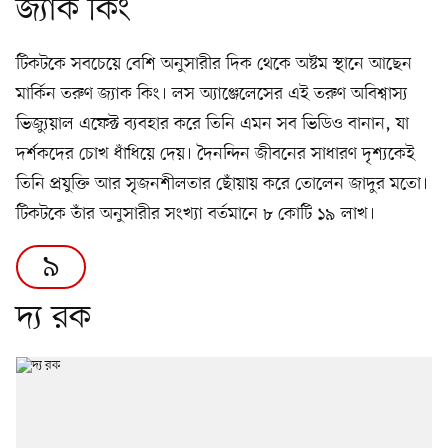
জ্যাক কিং
টিকটকে সবচেয়ে বেশি অনুসারীর দিক থেকে অষ্টম স্থানে আছেন
মার্কিন তরুণ জ্যাক কিং। লস অ্যাঞ্জেলেসের এই তরুণ অবিশ্বাস্য
ভিজ্যুয়াল এফেক্ট ব্যবহার করে তিনি এমন সব ভিডিও বানান, যা
দর্শকদের চোখ ধাঁধিয়ে দেয়। দৈনন্দিন জীবনের সাধারণ দৃশ্যকেই
তিনি প্রযুক্তি আর সৃজনশীলতার ছোঁয়ায় করে তোলেন জাদুর মতো।
টিকটকে তাঁর অনুসারীর সংখ্যা বর্তমানে ৮ কোটি ১৯ লাখ।
৯
দ্য রক