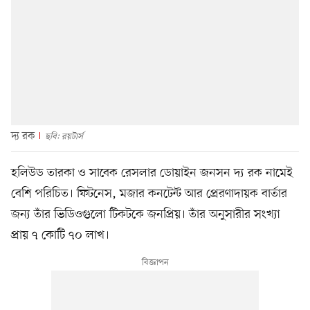
দ্য রক
ছবি: রয়টার্স
হলিউড তারকা ও সাবেক রেসলার ডোয়াইন জনসন দ্য রক নামেই
বেশি পরিচিত। ফিটনেস, মজার কনটেন্ট আর প্রেরণাদায়ক বার্তার
জন্য তাঁর ভিডিওগুলো টিকটকে জনপ্রিয়। তাঁর অনুসারীর সংখ্যা
প্রায় ৭ কোটি ৭০ লাখ।