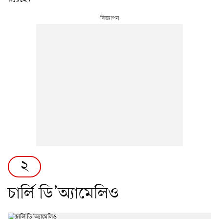
২
চার্লি ডি’অ্যামেলিও