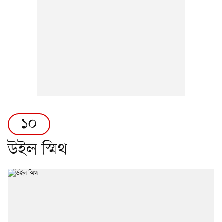
১০
উইল স্মিথ