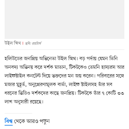
উইল স্মিথ
ছবি: রয়টার্স
হলিউডের জনপ্রিয় অভিনেতা উইল স্মিথ। বড় পর্দায় যেমন তিনি
অনবদ্য অভিনয় করে দর্শক মাতান, টিকটকেও তেমনি হাস্যরস আর
লাইফস্টাইল কনটেন্ট দিয়ে ভক্তদের মন জয় করেন। পরিবারের সঙ্গে
মজার মুহূর্ত, অনুপ্রেরণামূলক বার্তা, লাইফ স্টাইলসহ তাঁর সব
ধরনের ভিডিও দর্শকদের কাছে জনপ্রিয়। টিকটকে তাঁর ৭ কোটি ৩৩
লাখ অনুসারী রয়েছে।
থেকে আরও পড়ুন
বিশ্ব