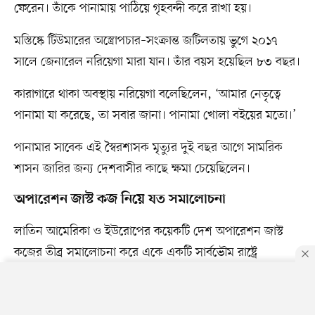
ফেরেন। তাঁকে পানামায় পাঠিয়ে গৃহবন্দী করে রাখা হয়।
মস্তিষ্কে টিউমারের অস্ত্রোপচার–সংক্রান্ত জটিলতায় ভুগে ২০১৭
সালে জেনারেল নরিয়েগা মারা যান। তাঁর বয়স হয়েছিল ৮৩ বছর।
কারাগারে থাকা অবস্থায় নরিয়েগা বলেছিলেন, ‘আমার নেতৃত্বে
পানামা যা করেছে, তা সবার জানা। পানামা খোলা বইয়ের মতো।’
পানামার সাবেক এই স্বৈরশাসক মৃত্যুর দুই বছর আগে সামরিক
শাসন জারির জন্য দেশবাসীর কাছে ক্ষমা চেয়েছিলেন।
অপারেশন জাস্ট কজ নিয়ে যত সমালোচনা
লাতিন আমেরিকা ও ইউরোপের কয়েকটি দেশ অপারেশন জাস্ট
কজের তীব্র সমালোচনা করে একে একটি সার্বভৌম রাষ্ট্রে
যুক্তরাষ্ট্রের অগ্রহণযোগ্য সামরিক হস্তক্ষেপ হিসেবে আখ্যা দেয়।
পানামার নাগরিকদের ওপর জোর করে যুদ্ধ চাপিয়ে দেওয়া হয়েছে
By using this site, you agree to our
Privacy Policy
.
OK