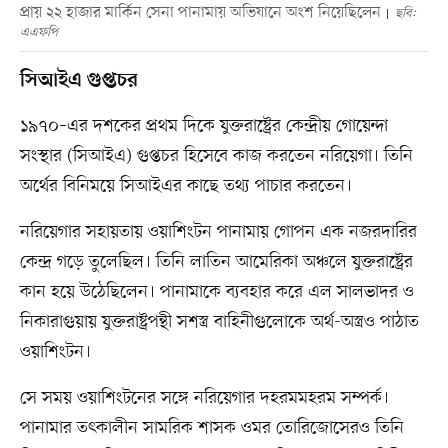
প্রায় ২২ হাজার মার্কিন সেনা পানামায় অভিযানে অংশ নিয়েছিলেন
ছবি:
এএফপি
সিআইএ গুপ্তচর
১৯৭০–এর দশকের প্রথম দিকে যুক্তরাষ্ট্রের কেন্দ্রীয় গোয়েন্দা
সংস্থার (সিআইএ) গুপ্তচর হিসেবে কাজ করতেন নরিয়েগা। তিনি
অর্থের বিনিময়ে সিআইএর কাছে তথ্য পাচার করতেন।
নরিয়েগার সহায়তায় ওয়াশিংটন পানামায় গোপন এক নজরদারির
কেন্দ্র গড়ে তুলেছিল। তিনি লাতিন আমেরিকা অঞ্চলে যুক্তরাষ্ট্রের
কান হয়ে উঠেছিলেন। পানামাকে ব্যবহার করে এল সালভাদর ও
নিকারাগুয়ায় যুক্তরাষ্ট্রপন্থী সশস্ত্র বাহিনীগুলোকে অর্থ-অস্ত্রও পাঠাত
ওয়াশিংটন।
সে সময় ওয়াশিংটনের সঙ্গে নরিয়েগার দহরমমহরম সম্পর্ক।
পানামার তৎকালীন সামরিক শাসক ওমর তোরিজোসেরও তিনি