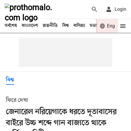
Login
সর্বশেষ
বাংলাদেশ
রাজনীতি
বিশ্ব
বাণিজ্য
মতামত
খেলা
Eng
বিনো
বিশ্ব
ফিরে দেখা
জেনারেল নরিয়েগাকে ধরতে দূতাবাসের
বাইরে উচ্চ শব্দে গান বাজাতে থাকে