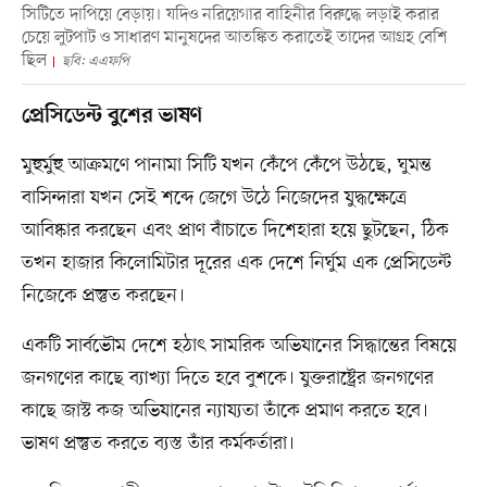
সিটিতে দাপিয়ে বেড়ায়। যদিও নরিয়েগার বাহিনীর বিরুদ্ধে লড়াই করার
চেয়ে লুটপাট ও সাধারণ মানুষদের আতঙ্কিত করাতেই তাদের আগ্রহ বেশি
ছিল
ছবি: এএফপি
প্রেসিডেন্ট বুশের ভাষণ
মুহুর্মুহু আক্রমণে পানামা সিটি যখন কেঁপে কেঁপে উঠছে, ঘুমন্ত
বাসিন্দারা যখন সেই শব্দে জেগে উঠে নিজেদের যুদ্ধক্ষেত্রে
আবিষ্কার করছেন এবং প্রাণ বাঁচাতে দিশেহারা হয়ে ছুটছেন, ঠিক
তখন হাজার কিলোমিটার দূরের এক দেশে নির্ঘুম এক প্রেসিডেন্ট
নিজেকে প্রস্তুত করছেন।
একটি সার্বভৌম দেশে হঠাৎ সামরিক অভিযানের সিদ্ধান্তের বিষয়ে
জনগণের কাছে ব্যাখ্যা দিতে হবে বুশকে। যুক্তরাষ্ট্রের জনগণের
কাছে জাস্ট কজ অভিযানের ন্যায্যতা তাঁকে প্রমাণ করতে হবে।
ভাষণ প্রস্তুত করতে ব্যস্ত তাঁর কর্মকর্তারা।