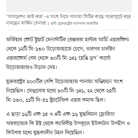
‘অপারেশন জাস্ট কজ’–এ অংশ নিতে পানামা সিটির কাছে প্যারাস্যুটে করে
নামছেন মার্কিন সেনারা
ছবি: যুক্তরাষ্ট্রের ন্যাশনাল আর্কাইভ
জর্জিয়ার ফোর্ট স্টুয়ার্ট সেনাঘাঁটির রেঞ্জাররা হান্টার আর্মি এয়ারফিল্ড
থেকে ১২টি সি-১৩০ উড়োজাহাজে চেপে, তারপর চার্লস্টন
এয়ারফোর্স বেস থেকে ৩০টি সি-১৪১ ‘হেভি ড্রপ’ কার্গো
উড়োজাহাজও উড়াল দেয়।
যুক্তরাষ্ট্রের ২০০টির বেশি উড়োজাহাজ পানামা অভিযানে অংশ
নিয়েছিল। সেগুলোর মধ্যে ৮০টি সি-১৪১, ২২ থেকে ২৫টি
সি-১৩০, ১১টি সি-৫১ স্ট্র্যাটেজিক এয়ার কমান্ড ছিল।
এ ছাড়া ১৬টি এফ-১৫ ও ৪টি এফ-১৬ যুদ্ধবিমান ফ্লোরিডা
অঙ্গরাজ্যের কি ইস্ট থেকে ক্যারিবীয় উপকূলে ইউকাটান উপদ্বীপ ও
কিউবার মধ্যে যুদ্ধকালীন টহল দিয়েছিল।