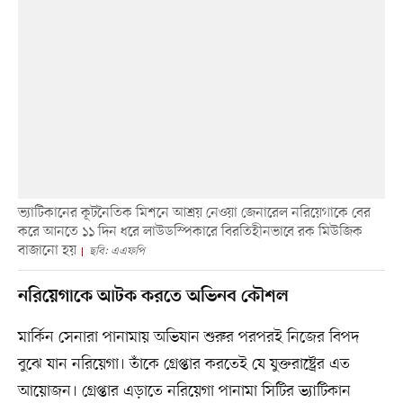
ভ্যাটিকানের কূটনৈতিক মিশনে আশ্রয় নেওয়া জেনারেল নরিয়েগাকে বের
করে আনতে ১১ দিন ধরে লাউডস্পিকারে বিরতিহীনভাবে রক মিউজিক
বাজানো হয়
ছবি: এএফপি
নরিয়েগাকে আটক করতে অভিনব কৌশল
মার্কিন সেনারা পানামায় অভিযান শুরুর পরপরই নিজের বিপদ
বুঝে যান নরিয়েগা। তাঁকে গ্রেপ্তার করতেই যে যুক্তরাষ্ট্রের এত
আয়োজন। গ্রেপ্তার এড়াতে নরিয়েগা পানামা সিটির ভ্যাটিকান