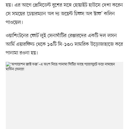
হয়। এর আগে প্রেসিডেন্ট বুশের সঙ্গে হোয়াইট হাউসে দেখা করেন
সে সময়ের ‘চেয়ারম্যান অব দ্য জয়েন্ট চিফস অব স্টাফ’ কলিন
পাওয়েল।
ওয়াশিংটনের ফোর্ট লুই সেনাঘাঁটির রেঞ্জারদের একটি দল লসন
আর্মি এয়ারফিল্ড থেকে ১৩টি সি-১৩০ সামরিক উড়োজাহাজে করে
পানামা রওনা হয়।