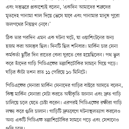
এবং দম্ভভরে প্রকাশ্যেই বলেন, ‘একদিন আমাদের শত্রুদের
মৃতদেহ পানামা খাল দিয়ে ভেসে যাবে এবং পানামার মানুষ পুরো
জলপথের নিয়ন্ত্রণ নেবে।’
ঠিক তার পরদিন এমন এক ঘটনা ঘটে, যা ওয়াশিংটনের জন্য
হজম করা অসম্ভব ছিল। দিনটি ছিল শনিবার। মার্কিন চার সেনা
কর্মকর্তা ছুটির দিন রাতের বেলা ঘুরতে বের হয়েছিলেন। পথ ভুল
করে তাঁদের গাড়ি পিডিএফের তল্লাশিচৌকির সামনে গিয়ে পড়ে।
ঘড়ির কাঁটা তখন রাত ১১ পেরিয়ে ১০ মিনিটে।
পিডিএফের সেনারা মার্কিন সেনাদের গাড়ির বাইরে আসতে বলেন,
কিন্তু মার্কিন সেনারা সেটা করতে অস্বীকৃতি জানান এবং দ্রুত গাড়ি
চালিয়ে চলে যেতে চেষ্টা করেন। এরপরই পিডিএফের রক্ষীরা গাড়ি
লক্ষ্য করে গুলি চালান। গাড়িটি দ্রুতবেগে ঘটনাস্থলত্যাগ করলেও
অন্য একটি পিডিএফ তল্লাশিচৌকির সামনে পড়ে এবং সেখানেও
গুলি চলে।