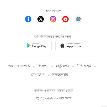
অনুসরণ করুন
মোবাইল অ্যাপস ডাউনলোড করুন
আমাদের সম্পর্কে
বিজ্ঞাপন
সার্কুলেশন
নীতি ও শর্ত
যোগাযোগ
নিউজলেটার
সম্পাদক ও প্রকাশক: মতিউর রহমান
স্বত্ব © ১৯৯৮-২০২৬ প্রথম আলো