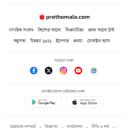
নাগরিক সংবাদ
কিশোর আলো
বিজ্ঞানচিন্তা
প্রথম আলো ট্রাস্ট
বন্ধুসভা
চিরন্তন ১৯৭১
ইপেপার
প্রথমা
মোবাইল ভ্যাস
অনুসরণ করুন
মোবাইল অ্যাপস ডাউনলোড করুন
আমাদের সম্পর্কে
বিজ্ঞাপন
সার্কুলেশন
নীতি ও শর্ত