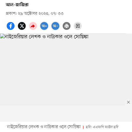
আল–জাজিরা
প্রকাশ: ২৯ অক্টোবর ২০২৫, ০৭: ৩৩
নাইজেরিয়ার লেখক ও নাট্যকার ওলে সোয়িঙ্কা
ছবি: এএফপি ফাইল ছবি