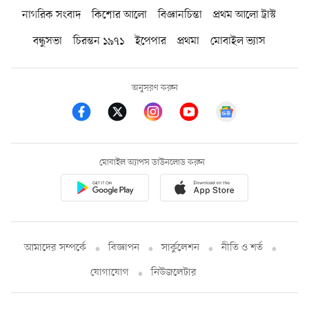
নাগরিক সংবাদ
কিশোর আলো
বিজ্ঞানচিন্তা
প্রথম আলো ট্রাস্ট
বন্ধুসভা
চিরন্তন ১৯৭১
ইপেপার
প্রথমা
মোবাইল ভ্যাস
অনুসরণ করুন
মোবাইল অ্যাপস ডাউনলোড করুন
আমাদের সম্পর্কে
বিজ্ঞাপন
সার্কুলেশন
নীতি ও শর্ত
যোগাযোগ
নিউজলেটার