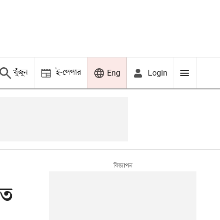
খুঁজুন
ই-পেপার
Login
Eng
তত