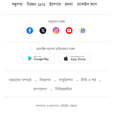
বন্ধুসভা
চিরন্তন ১৯৭১
ইপেপার
প্রথমা
মোবাইল ভ্যাস
অনুসরণ করুন
মোবাইল অ্যাপস ডাউনলোড করুন
আমাদের সম্পর্কে
বিজ্ঞাপন
সার্কুলেশন
নীতি ও শর্ত
যোগাযোগ
নিউজলেটার
সম্পাদক ও প্রকাশক: মতিউর রহমান