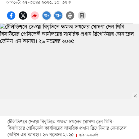
আপডেট: ২৭ নভেম্বর ২০২৫, ১০: ৩২
টেলিভিশনে দেওয়া বিবৃতিতে ক্ষমতা দখলের ঘোষণা দেন গিনি-
বিসাউয়ের প্রেসিডেন্ট কার্যালয়ের সামরিক প্রধান ব্রিগেডিয়ার জেনারেল
ডেনিস এন’কানহা। ২৬ নভেম্বর ২০২৫
ছবি: এএফপি