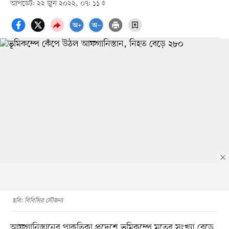
আপডেট: ২২ জুন ২০২২, ০৭: ১১
ছবি: বিবিসির সৌজন্য
আফগানিস্তানের পাকতিকা প্রদেশে ভূমিকম্পে মৃতের সংখ্যা বেড়ে