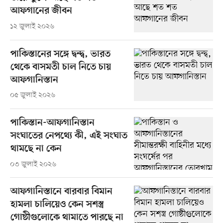
আফগানের জীবন
১২ জুলাই ২০২৬
পাকিস্তানের সঙ্গে দ্বন্দ্ব, ভারত
থেকে বাসমতী চাল নিতে চায়
আফগানিস্তান
০৫ জুলাই ২০২৬
পাকিস্তান-আফগানিস্তান
সংঘাতের নেপথ্যে কী, এই সংঘাত
থামছে না কেন
০৩ জুলাই ২০২৬
আফগানিস্তানে বারবার বিমান
হামলা চালিয়েও কেন সশস্ত্র
গোষ্ঠীগুলোকে থামাতে পারছে না