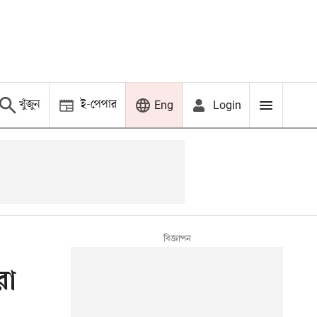
খুঁজুন
ই-পেপার
Login
Eng
রা