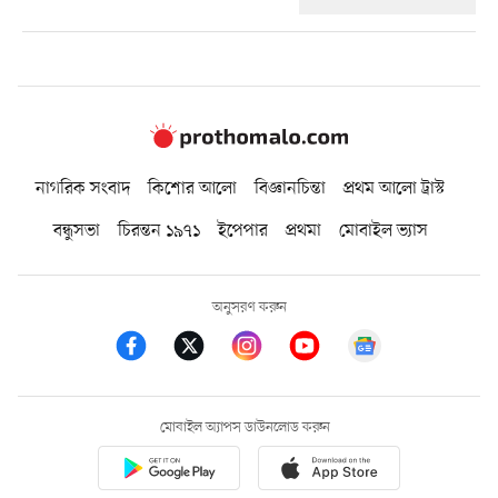
নাগরিক সংবাদ
কিশোর আলো
বিজ্ঞানচিন্তা
প্রথম আলো ট্রাস্ট
বন্ধুসভা
চিরন্তন ১৯৭১
ইপেপার
প্রথমা
মোবাইল ভ্যাস
অনুসরণ করুন
মোবাইল অ্যাপস ডাউনলোড করুন