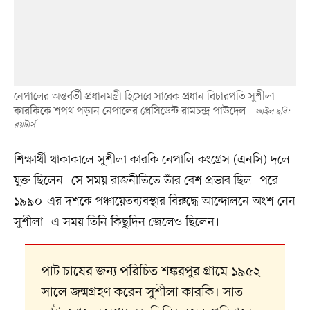
নেপালের অন্তর্বর্তী প্রধানমন্ত্রী হিসেবে সাবেক প্রধান বিচারপতি সুশীলা
কারকিকে শপথ পড়ান নেপালের প্রেসিডেন্ট রামচন্দ্র পাউদেল
ফাইল ছবি:
রয়টার্স
শিক্ষার্থী থাকাকালে সুশীলা কারকি নেপালি কংগ্রেস (এনসি) দলে
যুক্ত ছিলেন। সে সময় রাজনীতিতে তাঁর বেশ প্রভাব ছিল। পরে
১৯৯০-এর দশকে পঞ্চায়েতব্যবস্থার বিরুদ্ধে আন্দোলনে অংশ নেন
সুশীলা। এ সময় তিনি কিছুদিন জেলেও ছিলেন।
পাট চাষের জন্য পরিচিত শঙ্করপুর গ্রামে ১৯৫২
সালে জন্মগ্রহণ করেন সুশীলা কারকি। সাত