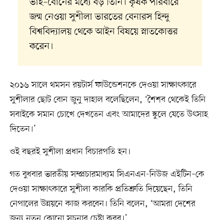
ভাই–বোনের মধ্যে বড় তিনি। কৃষক পরিবারে
জন্ম নেওয়া সুশীলা ভারতের বেনারস হিন্দু
বিশ্ববিদ্যালয় থেকে আইন বিষয়ে স্নাতকোত্তর
করেন।
২০১৬ সালে থমসন রয়টার্স ফাউন্ডেশনকে দেওয়া সাক্ষাৎকারে
সুশীলার ছোট বোন জুনু দাহাল বলেছিলেন, ‘শৈশব থেকেই তিনি
সবাইকে সমান চোখে দেখতেন এবং আমাদের স্কুলে যেতে উৎসাহ
দিতেন।’
ওই বছরই সুশীলা প্রধান বিচারপতি হন।
গত বুধবার ভারতীয় সম্প্রচারমাধ্যম সিএনএন-নিউজ এইটিন–কে
দেওয়া সাক্ষাৎকারে সুশীলা কারকি প্রতিশ্রুতি দিয়েছেন, তিনি
নেপালের উন্নয়নে কাজ করবেন। তিনি বলেন, ‘আমরা দেশের
জন্য নতুন কোনো সূচনার চেষ্টা করব।’