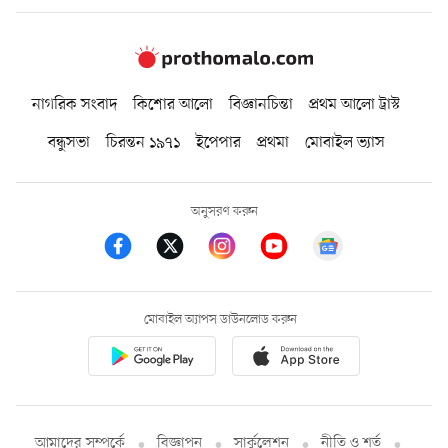
নাগরিক সংবাদ
কিশোর আলো
বিজ্ঞানচিন্তা
প্রথম আলো ট্রাস্ট
বন্ধুসভা
চিরন্তন ১৯৭১
ইপেপার
প্রথমা
মোবাইল ভ্যাস
অনুসরণ করুন
মোবাইল অ্যাপস ডাউনলোড করুন
আমাদের সম্পর্কে
বিজ্ঞাপন
সার্কুলেশন
নীতি ও শর্ত