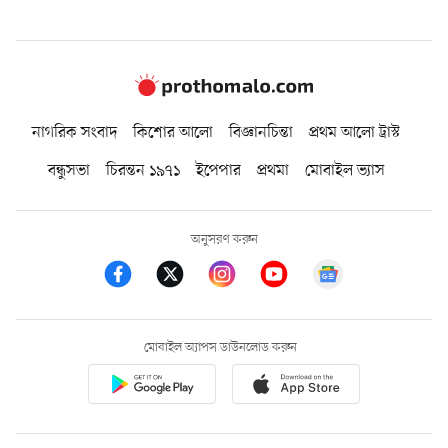
নাগরিক সংবাদ
কিশোর আলো
বিজ্ঞানচিন্তা
প্রথম আলো ট্রাস্ট
বন্ধুসভা
চিরন্তন ১৯৭১
ইপেপার
প্রথমা
মোবাইল ভ্যাস
অনুসরণ করুন
মোবাইল অ্যাপস ডাউনলোড করুন