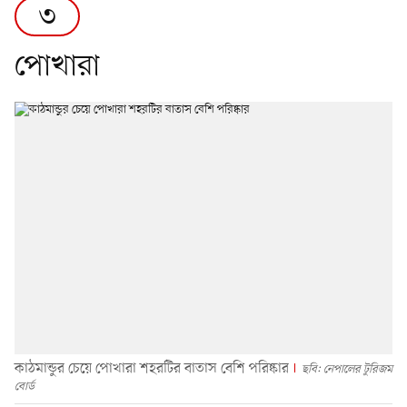
৩
পোখারা
কাঠমান্ডুর চেয়ে পোখারা শহরটির বাতাস বেশি পরিষ্কার
ছবি: নেপালের টুরিজম
বোর্ড