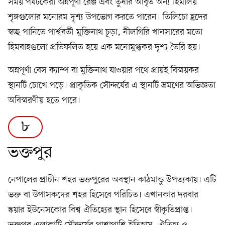
সময় পর্যটকেরা অন্নপূর্ণা রেঞ্জ এবং তুষার আবৃত অন্য হিমালয়
শৃঙ্গগুলোর মনোরম দৃশ্য উপভোগ করতে পারেন। তিলিচো হ্রদের
স্বচ্ছ পানিতে পার্শ্ববর্তী মুক্তিনাথ চূড়া, নীলগিরি খানসারের মতো
হিমবাহগুলো প্রতিফলিত হয়ে এক মনোমুগ্ধকর দৃশ্য তৈরি হয়।
অন্নপূর্ণা বেস ক্যাম্প বা মুক্তিনাথ যাওয়ার পথে প্রায়ই বিস্ময়কর
স্থানটি চোখে পড়ে। প্রাকৃতিক সৌন্দর্যের এ স্থানটি ভ্রমণের অভিজ্ঞতা
অবিস্মরণীয় হতে পারে।
৮
ভক্তপুর
নেপালের প্রাচীন শহর ভক্তপুরের অবস্থান কাঠমান্ডু উপত্যকায়। এটি
ভক্ত বা উপাসকদের শহর হিসেবে পরিচিত। এখানকার দরবার
স্কয়ার ইউনেসকোর বিশ্ব ঐতিহ্যের স্থান হিসেবে স্বীকৃতিপ্রাপ্ত।
ভক্তপুর এলাকাটি সৌন্দর্যের পাশাপাশি ইতিহাস, ঐতিহ্য ও