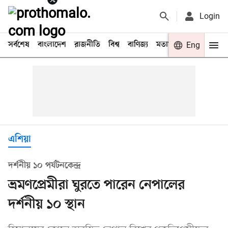
Login
সর্বশেষ
বাংলাদেশ
রাজনীতি
বিশ্ব
বাণিজ্য
মতামত
খেলা
Eng
বিনো
এশিয়া
দর্শনীয় ১০ পর্যটনকেন্দ্র
ভ্রমণপ্রেমীরা ঘুরতে পারেন নেপালের
দর্শনীয় ১০ স্থান