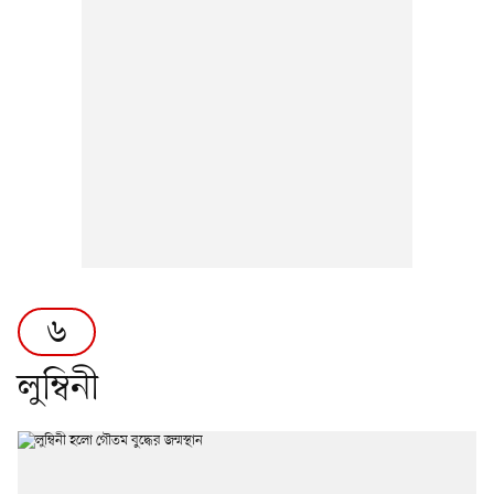
৬
লুম্বিনী