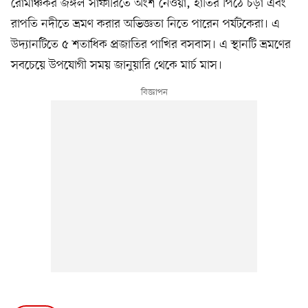
রোমাঞ্চকর জঙ্গল সাফারিতে অংশ নেওয়া, হাতির পিঠে চড়া এবং
রাপতি নদীতে ভ্রমণ করার অভিজ্ঞতা নিতে পারেন পর্যটকেরা। এ
উদ্যানটিতে ৫ শতাধিক প্রজাতির পাখির বসবাস। এ স্থানটি ভ্রমণের
সবচেয়ে উপযোগী সময় জানুয়ারি থেকে মার্চ মাস।