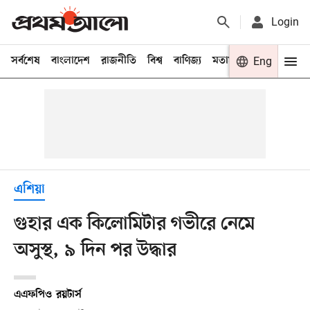
Login
সর্বশেষ
বাংলাদেশ
রাজনীতি
বিশ্ব
বাণিজ্য
মতামত
খেলা
Eng
বিনো
এশিয়া
গুহার এক কিলোমিটার গভীরে নেমে
অসুস্থ, ৯ দিন পর উদ্ধার
এএফপি
ও
রয়টার্স