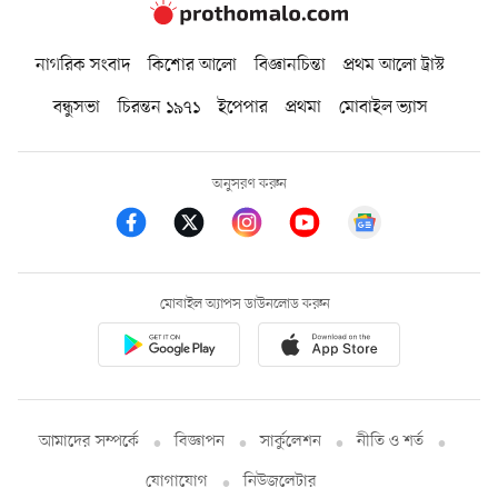
নাগরিক সংবাদ
কিশোর আলো
বিজ্ঞানচিন্তা
প্রথম আলো ট্রাস্ট
বন্ধুসভা
চিরন্তন ১৯৭১
ইপেপার
প্রথমা
মোবাইল ভ্যাস
অনুসরণ করুন
মোবাইল অ্যাপস ডাউনলোড করুন
আমাদের সম্পর্কে
বিজ্ঞাপন
সার্কুলেশন
নীতি ও শর্ত
যোগাযোগ
নিউজলেটার